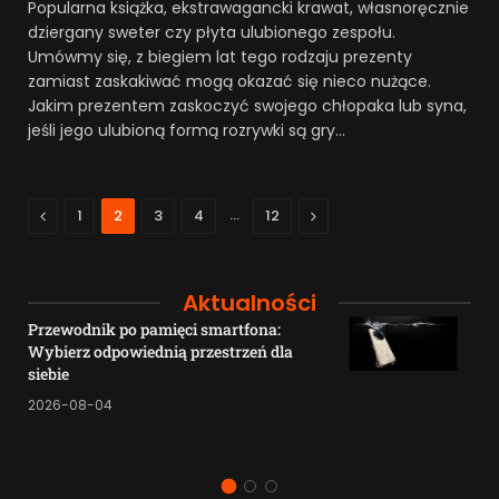
Popularna książka, ekstrawagancki krawat, własnoręcznie
dziergany sweter czy płyta ulubionego zespołu.
Umówmy się, z biegiem lat tego rodzaju prezenty
zamiast zaskakiwać mogą okazać się nieco nużące.
Jakim prezentem zaskoczyć swojego chłopaka lub syna,
jeśli jego ulubioną formą rozrywki są gry…
Previous
…
Next
1
2
3
4
12
Aktualności
Przewodnik po pamięci smartfona:
Wybierz odpowiednią przestrzeń dla
siebie
2026-08-04