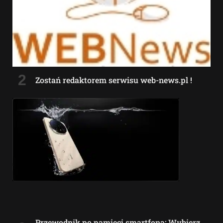
Zostań redaktorem serwisu web-news.pl !
Przewodnik po pamięci smartfona: Wybierz