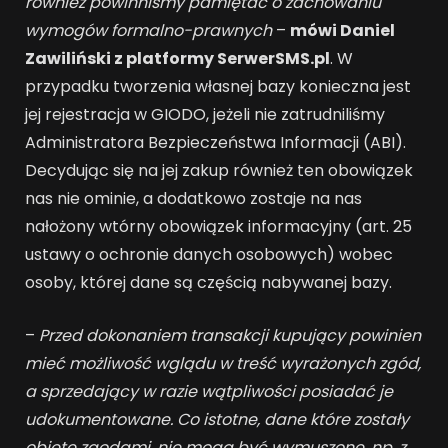
również powinniśmy pamiętać o zachowaniu
wymogów formalno-prawnych
–
mówi Daniel
Zawiliński z platformy SerwerSMS.pl
. W
przypadku tworzenia własnej bazy konieczna jest
jej rejestracja w GIODO, jeżeli nie zatrudniliśmy
Administratora Bezpieczeństwa Informacji (ABI).
Decydując się na jej zakup również ten obowiązek
nas nie ominie, a dodatkowo zostaje na nas
nałożony wtórny obowiązek informacyjny (art. 25
ustawy o ochronie danych osobowych) wobec
osoby, której dane są częścią nabywanej bazy.
–
Przed dokonaniem transakcji kupujący powinien
mieć możliwość wglądu w treść wyrażonych zgód,
a sprzedający w razie wątpliwości posiadać je
udokumentowane. Co istotne, dane które zostały
objęte zgodami, nie mogą być wymuszone
,
np. z