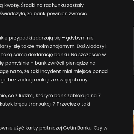
mą kwotę. Środki na rachunku zostały
świadczyła, że bank powinien zwrócić
akie przypadki zdarzają się – gdybym nie
zydarzył się także moim znajomym. Doświadczyli
i taką samą deklarację banku. Na szczęście w
ię pomyślnie – bank zwrócił pieniądze na
gę na to, że taki incydent miał miejsce ponad
go bez żadnej reakcji ze swojej strony.
ie, co z ludźmi, którym bank zablokuje na 7
utek błędu transakcji ? Przecież o taki
ownie użyć karty płatniczej Getin Banku. Czy w