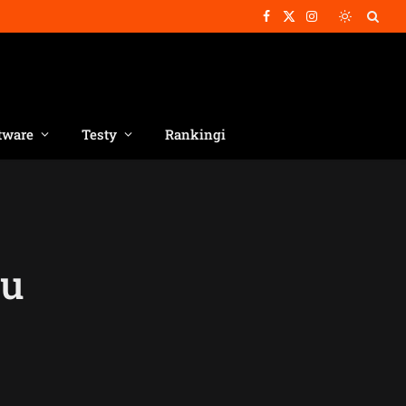
Facebook
X
Instagram
(Twitter)
tware
Testy
Rankingi
ku