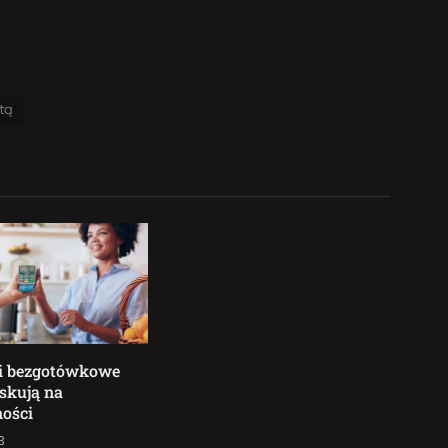
tą
ci bezgotówkowe
skują na
ości
3