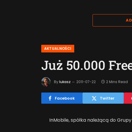
AD
AKTUALNOŚCI
Już 50.000 Fr
By
lukasz
2011-07-22
2 Mins Read
Facebook
Twitter
InMobile, spółka należącą do Grupy 
komórkowej FreeM, poinformowała, 