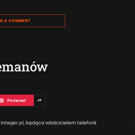
D A COMMENT
eemanów
Pinterest
Integer.pl, będąca właścicielem telefonii
Jak AI zmienia e-
że liczba fanów sieci komórkowej FreeM na