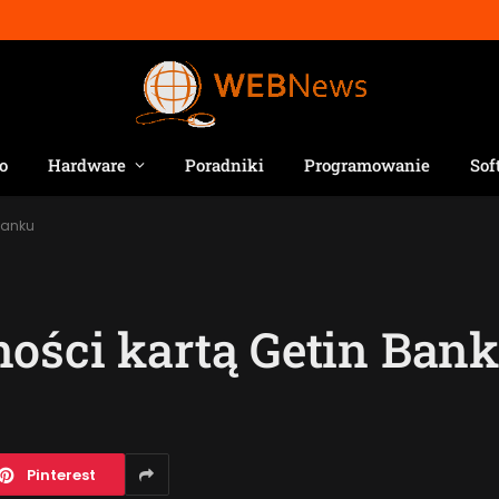
o
Hardware
Poradniki
Programowanie
Sof
Banku
ości kartą Getin Ban
Pinterest