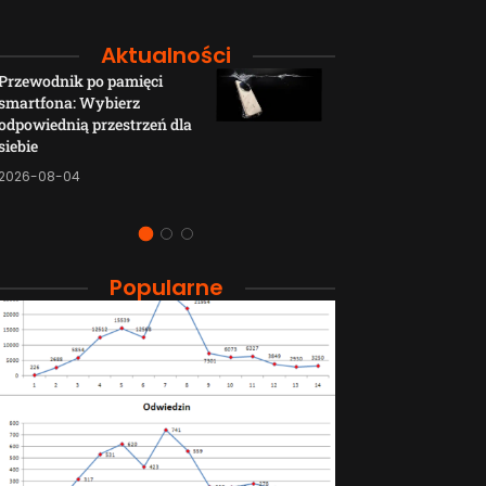
Aktualności
Przewodnik po pamięci
Funkcje łączno
smartfona: Wybierz
smartfonów H
odpowiednią przestrzeń dla
wyjaśnione w p
siebie
sposób
2026-08-04
2026-08-04
Popularne