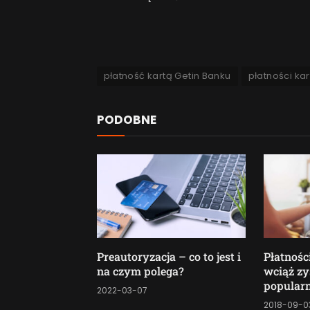
płatność kartą Getin Banku
płatności kar
PODOBNE
Preautoryzacja – co to jest i
Płatnoś
na czym polega?
wciąż zy
popularn
2022-03-07
2018-09-0