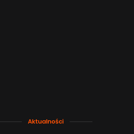
Aktualności
Przewodnik po pamięci
Funkcje łączno