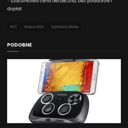
* Szacunkowa cena detaliczna, bez podatków i
dopłat
NFC
Nokia 603
Symbina Belle
PODOBNE