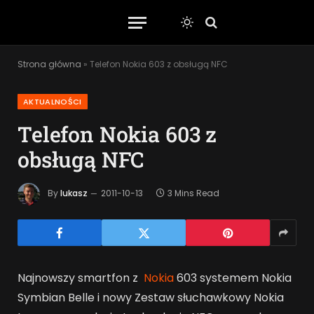
Strona główna
»
Telefon Nokia 603 z obsługą NFC
AKTUALNOŚCI
Telefon Nokia 603 z
obsługą NFC
By
lukasz
2011-10-13
3 Mins Read
Najnowszy smartfon z
Nokia
603 systemem Nokia
Symbian Belle i nowy Zestaw słuchawkowy Nokia