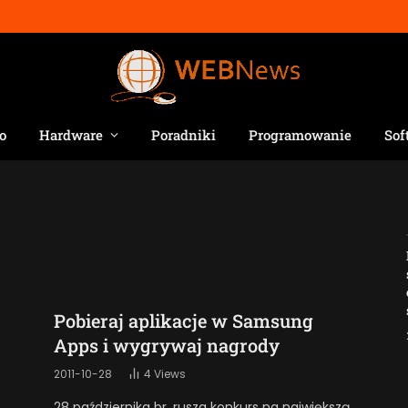
o
Hardware
Poradniki
Programowanie
Sof
Jak AI zmienia e-
commerce?
2026-04-27
Pobieraj aplikacje w Samsung
Apps i wygrywaj nagrody
2011-10-28
4
Views
28 października br. rusza konkurs na największą