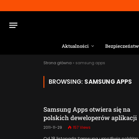
Aktualności
Bezpieczeństw
Strona główna
»
samsung apps
BROWSING:
SAMSUNG APPS
Samsung Apps otwiera się na
polskich deweloperów aplikacji
2011-11-29
157
Views
Od 18 listopada Samsung umożliwia polskim