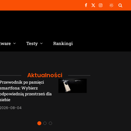
Facebook
X
Instagram
(Twitter)
tware
Testy
Rankingi
Aktualności
Przewodnik po pamięci
Funkcje łączno
smartfona: Wybierz
smartfonów H
odpowiednią przestrzeń dla
wyjaśnione w p
siebie
sposób
2026-08-04
2026-08-04