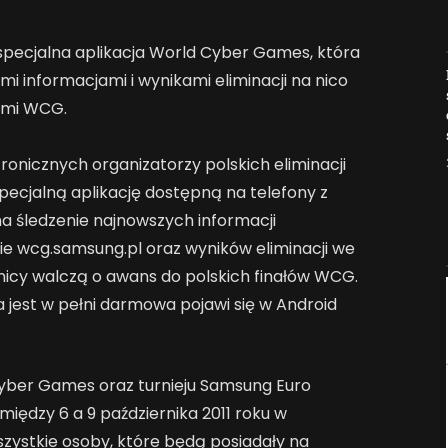
specjalna aplikacja World Cyber Games, która
Jak AI zmienia e-
i informacjami i wynikami eliminacji na nico
commerce?
łami WCG.
2026-04-27
ronicznych organizatorzy polskich eliminacji
ecjalną aplikację dostępną na telefony z
a śledzenie najnowszych informacji
onie wcg.samsung.pl oraz wyników eliminacji we
nicy walczą o awans do polskich finałów WCG.
ra jest w pełni darmowa pojawi się w Android
yber Games oraz turnieju Samsung Euro
iędzy 6 a 9 października 2011 roku w
ystkie osoby, które będą posiadały na