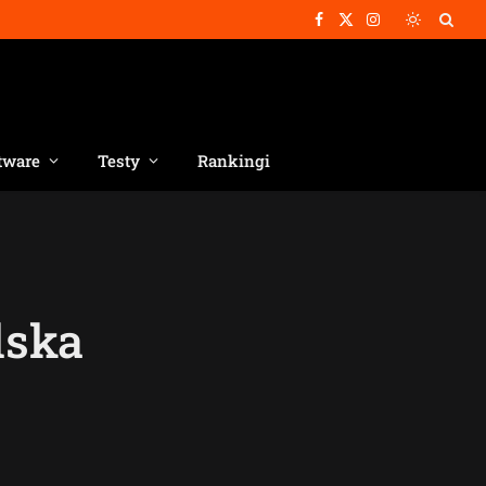
Facebook
X
Instagram
(Twitter)
tware
Testy
Rankingi
lska