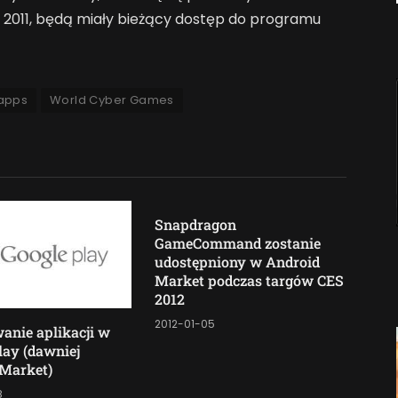
2011, będą miały bieżący dostęp do programu
apps
World Cyber Games
Snapdragon
GameCommand zostanie
udostępniony w Android
Market podczas targów CES
2012
2012-01-05
anie aplikacji w
lay (dawniej
 Market)
8