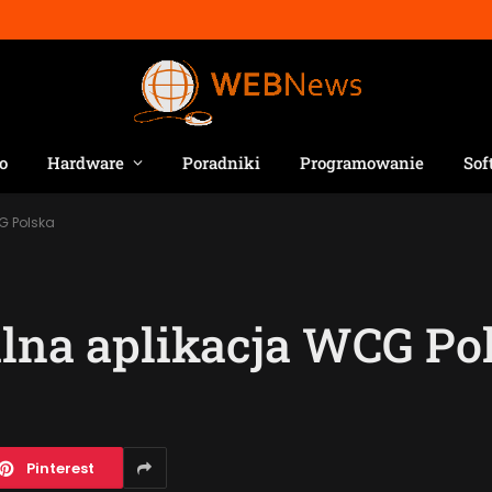
o
Hardware
Poradniki
Programowanie
Sof
G Polska
alna aplikacja WCG Po
Pinterest