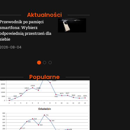
Aktualności
Przewodnik po pamięci
Funkcje łączno
smartfona: Wybierz
smartfonów H
odpowiednią przestrzeń dla
wyjaśnione w p
siebie
sposób
2026-08-04
2026-08-04
Popularne