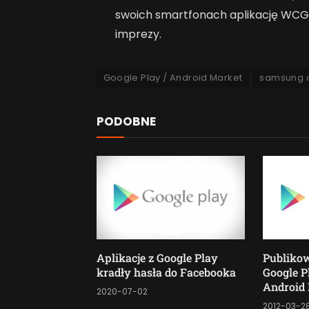
swoich smartfonach aplikację WCG 
imprezy.
Google Play / Android Market
samsung 
PODOBNE
Aplikacje z Google Play
Publikow
kradły hasła do Facebooka
Google P
Android
2020-07-02
2012-03-2