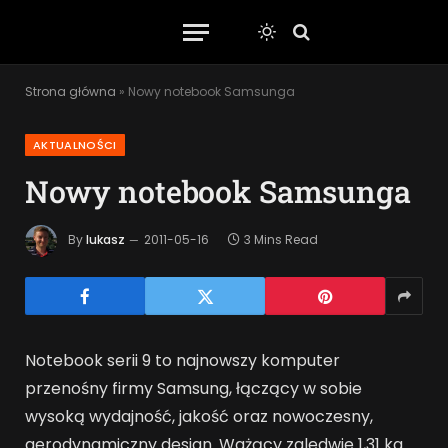
Strona główna
»
Nowy notebook Samsunga
AKTUALNOŚCI
Nowy notebook Samsunga
By
lukasz
2011-05-16
3 Mins Read
Notebook serii 9 to najnowszy komputer
przenośny firmy Samsung, łączący w sobie
wysoką wydajność, jakość oraz nowoczesny,
aerodynamiczny design. Ważący zaledwie 1,31 kg