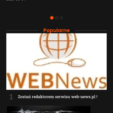
Popularne
Zostań redaktorem serwisu web-news.pl !