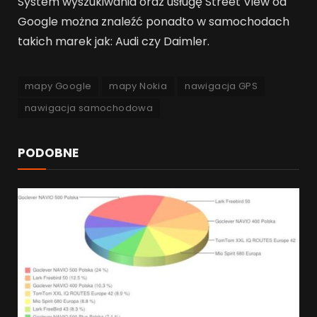
System wyszukiwania oraz usługę Street View od
Google można znaleźć ponadto w samochodach
takich marek jak: Audi czy Daimler.
mapy Google
mapy Nokia
nawigacja GPS
nawigacja samochodowa
PODOBNE