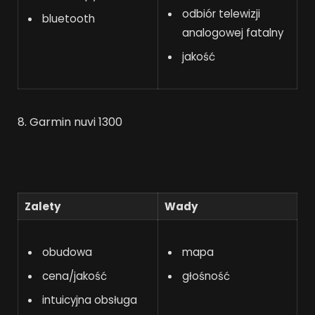
odbiór telewizji
bluetooth
analogowej fatalny
jakość
8. Garmin nuvi 1300
Zalety
Wady
obudowa
mapa
cena/jakość
głośność
intuicyjna obsługa