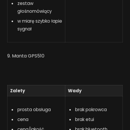
zestaw
głośnomówiący
w miarę szybko łapie
sygnał
9. Manta GPS510
Zalety
Wady
prosta obsługa
brak pokrowca
cena
brak etui
cena/jakość
brak bluetooth