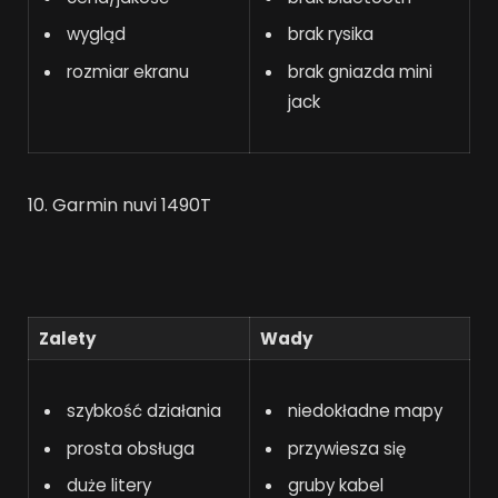
wygląd
brak rysika
rozmiar ekranu
brak gniazda mini
jack
10. Garmin nuvi 1490T
Zalety
Wady
szybkość działania
niedokładne mapy
prosta obsługa
przywiesza się
duże litery
gruby kabel