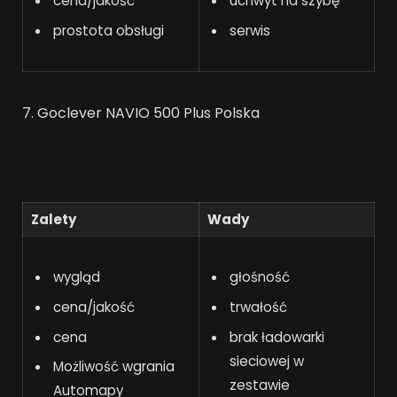
cena/jakość
uchwyt na szybę
prostota obsługi
serwis
7. Goclever NAVIO 500 Plus Polska
Zalety
Wady
wygląd
głośność
cena/jakość
trwałość
cena
brak ładowarki
sieciowej w
Możliwość wgrania
zestawie
Automapy