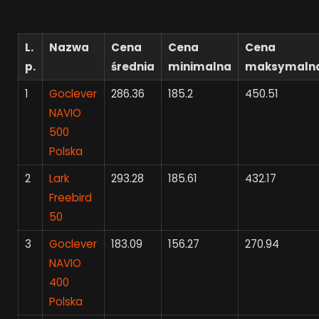
L.
Nazwa
Cena
Cena
Cena
p.
średnia
minimalna
maksymaln
1
Goclever
286.36
185.2
450.51
NAVIO
500
Polska
2
Lark
293.28
185.61
432.17
Freebird
50
3
Goclever
183.09
156.27
270.94
NAVIO
400
Polska