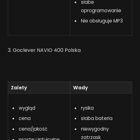
słabe
oprogramowanie
Nie obsługuje MP3
3. Goclever NAVIO 400 Polska
Zalety
Wady
wygląd
rysika
cena
słaba bateria
cena/jakość
niewygodny
zatrzask
proste i intuicyjne