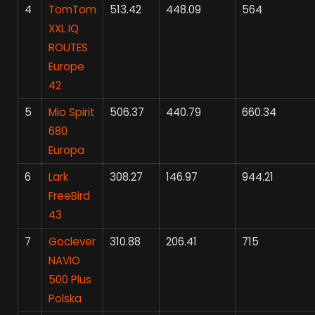
4
TomTom
513.42
448.09
564
XXL IQ
ROUTES
Europe
42
5
Mio Spirit
506.37
440.79
660.34
680
Europa
6
Lark
308.27
146.97
944.21
FreeBird
43
7
Goclever
310.88
206.41
715
NAVIO
500 Plus
Polska