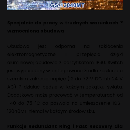
Specjalnie do pracy w trudnych warunkach ?
wzmocniona obudowa
Obudowa jest odporna na zakłócenia
elektromagnetyczne i przepięcia dzięki
aluminiowej obudowie z certyfikatem IP30. Switch
jest wyposażony w zintegrowane źródło zasilania o
szerokim zakresie napięć (12 do 72 V DC lub 24 V
AC) ? działać będzie w każdym zakątku świata.
Dodatkowo może pracować w temperaturach od
-40 do 75 °C co pozwala na umieszczenie IGS-
12040MT niemal w każdym środowisku.
Funkcje Redundant Ring i Fast Recovery dla