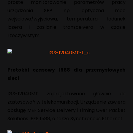
proste monitorowanie parametrów pracy
urządzenia SFP np. optyczna moc
wejściowa/wyjściowa, temperatura, ładunek
lasera i zasilanie transceivera w czasie
rzeczywistym.
Protokół czasowy 1588 dla przemysłowych
sieci
IGS-12040MT zaprojektowano głównie do
zastosowań w telekomunikacji. Urządzenie zawiera
obsługę MEF Service Delivery i Timing Over Packet
Solutions IEEE 1588, a także Synchronous Ethernet.