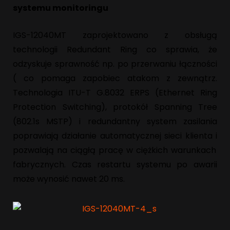
systemu monitoringu
IGS-12040MT zaprojektowano z obsługą
technologii Redundant Ring co sprawia, że
odzyskuje sprawność np. po przerwaniu łączności
( co pomaga zapobiec atakom z zewnątrz.
Technologia ITU-T G.8032 ERPS (Ethernet Ring
Protection Switching), protokół Spanning Tree
(802.1s MSTP) i redundantny system zasilania
poprawiają działanie automatycznej sieci klienta i
pozwalają na ciągłą pracę w ciężkich warunkach
fabrycznych. Czas restartu systemu po awarii
może wynosić nawet 20 ms.