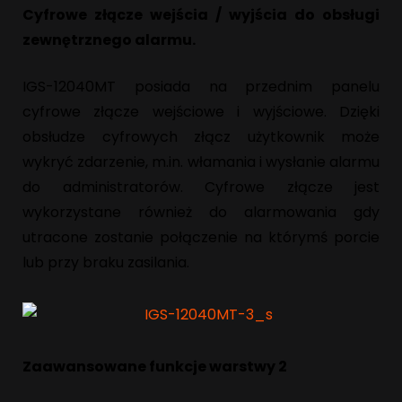
Cyfrowe złącze wejścia / wyjścia do obsługi
zewnętrznego alarmu.
IGS-12040MT posiada na przednim panelu
cyfrowe złącze wejściowe i wyjściowe. Dzięki
obsłudze cyfrowych złącz użytkownik może
wykryć zdarzenie, m.in. włamania i wysłanie alarmu
do administratorów. Cyfrowe złącze jest
wykorzystane również do alarmowania gdy
utracone zostanie połączenie na którymś porcie
lub przy braku zasilania.
Zaawansowane funkcje warstwy 2