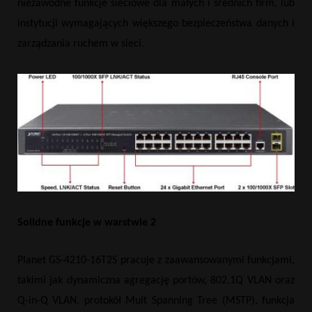
niezawodne funkcje sieciowe dla małych i średnich firm, lub
instytucji wymagających większego bezpieczeństwa danych i
zarządzania ruchem w sieci.
Solidne funkcje w warstwie 2
Planet GS-4210-16T2S pracuje z zaawansowanymi funkcjami,
takimi jak dynamiczna agregację portów, 802.1Q VLAN oraz
Q-in-Q VLAN, protokół Mult Spanning Tree (MSTP), funkcja