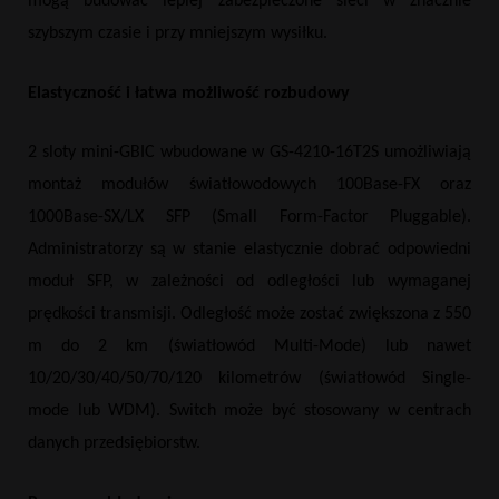
mogą budować lepiej zabezpieczone sieci w znacznie
szybszym czasie i przy mniejszym wysiłku.
Elastyczność i łatwa możliwość rozbudowy
2 sloty mini-GBIC wbudowane w GS-4210-16T2S umożliwiają
montaż modułów światłowodowych 100Base-FX oraz
1000Base-SX/LX SFP (Small Form-Factor Pluggable).
Administratorzy są w stanie elastycznie dobrać odpowiedni
moduł SFP, w zależności od odległości lub wymaganej
prędkości transmisji. Odległość może zostać zwiększona z 550
m do 2 km (światłowód Multi-Mode) lub nawet
10/20/30/40/50/70/120 kilometrów (światłowód Single-
mode lub WDM). Switch może być stosowany w centrach
danych przedsiębiorstw.