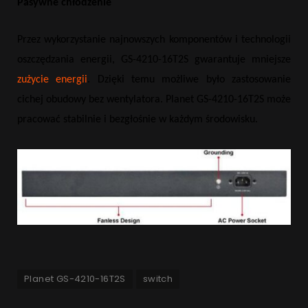
Pasywne chłodzenie
Przez wykorzystanie najnowszych komponentów i technologii
oszczędzania energii, GS-4210-16T2S gwarantuje mniejsze
zużycie energii
. Dzięki temu możliwe było zastosowanie
cichej obudowy bez wentylatora. Planet GS-4210-16T2S może
pracować stabilnie i bezgłośnie w każdym środowisku.
Planet GS-4210-16T2S
switch