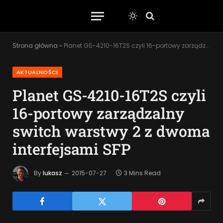
Strona główna
»
Planet GS-4210-16T2S czyli 16-portowy zarządzalny switch warstwy 2 z dwoma interfejsami SFP
AKTUALNOŚCI
Planet GS-4210-16T2S czyli
16-portowy zarządzalny
switch warstwy 2 z dwoma
interfejsami SFP
By
lukasz
2015-07-27
3 Mins Read