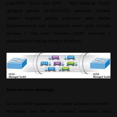
Loop/BPDU Guard oraz IGMP / MLD Snooping. Funkcji
agregacji portów, GS-4210-16T2S umożliwia działanie
szybkich magistral poprzez połączenie wielu portów
światłowodowych oraz zapobieganie awarii łącza. Protokół
warstwy 2 Link Layer Discovery (LLDP) informuje o
urządzeniach w lokalnej domenie broadcast.
Kontrola ruchu sieciowego
GS-4210-16T2S wyposażono w funkcje zarządzania ruchem i
technologię QoS tak aby zwiększyć możliwości usług