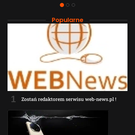
Popularne
Zostań redaktorem serwisu web-news.pl !