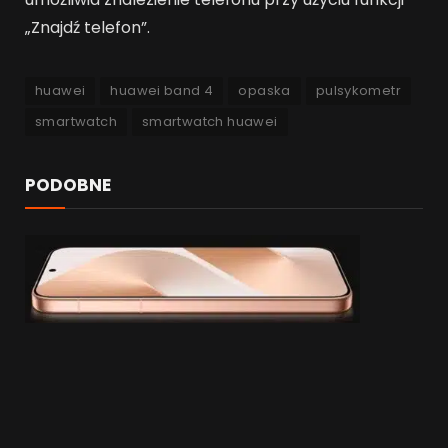
„Znajdź telefon”.
huawei
huawei band 4
opaska
pulsykometr
smartwatch
smartwatch huawei
PODOBNE