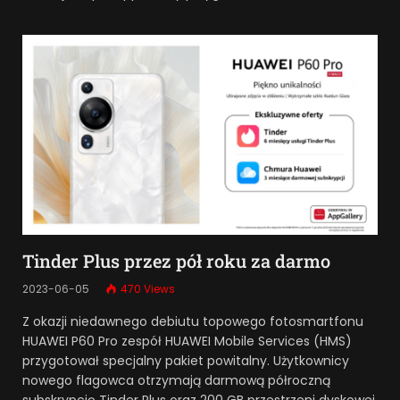
Tinder Plus przez pół roku za darmo
2023-06-05
470
Views
Z okazji niedawnego debiutu topowego fotosmartfonu
HUAWEI P60 Pro zespół HUAWEI Mobile Services (HMS)
przygotował specjalny pakiet powitalny. Użytkownicy
nowego flagowca otrzymają darmową półroczną