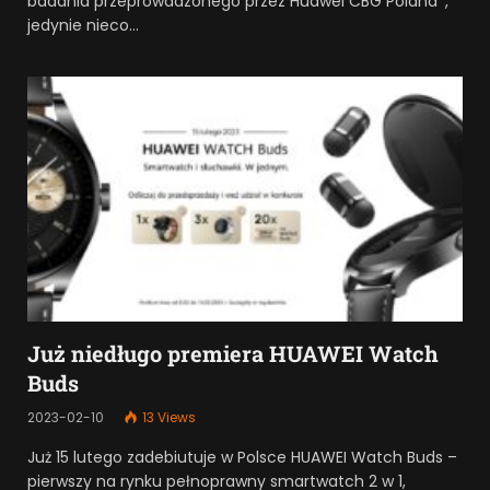
badania przeprowadzonego przez Huawei CBG Poland*,
jedynie nieco…
Już niedługo premiera HUAWEI Watch
Buds
2023-02-10
13
Views
Już 15 lutego zadebiutuje w Polsce HUAWEI Watch Buds –
pierwszy na rynku pełnoprawny smartwatch 2 w 1,