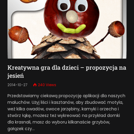
Kreatywna gra dla dzieci – propozycja na
jesień
2014-10-27
240
Views
Przedstawiamy ciekawą propozycję aplikacji dla naszych
maluchów. Użyj liści i kasztanów, aby zbudować motyla,
weź kilka owadów, owoce jarzębiny, kamyki i orzecha i
stwórz łąkę, możesz też wykreować na przykład domki
dla krasnali, masz do wyboru kilkanaście grzybów,
gałązek czy…