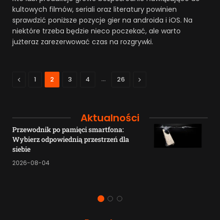
kultowych filmów, seriali oraz literatury powinien
sprawdzić poniższe pozycje gier na androida i iOS. Na
niektóre trzeba będzie nieco poczekać, ale warto
jużteraz zarezerwować czas na rozgrywki.
Previous
…
Next
1
2
3
4
26
Aktualności
Przewodnik po pamięci smartfona:
Wybierz odpowiednią przestrzeń dla
siebie
2026-08-04