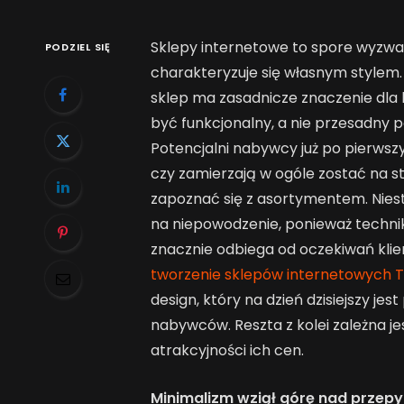
Sklepy internetowe to spore wyzwa
PODZIEL SIĘ
charakteryzuje się własnym stylem.
sklep ma zasadnicze znaczenie dla 
być funkcjonalny, a nie przesadny
Potencjalni nabywcy już po pierw
czy zamierzają w ogóle zostać na s
zapoznać się z asortymentem. Niest
na niepowodzenie, ponieważ technik
znacznie odbiega od oczekiwań klie
tworzenie sklepów internetowych 
design, który na dzień dzisiejszy je
nabywców. Reszta z kolei zależna j
atrakcyjności ich cen.
Minimalizm wziął górę nad przep