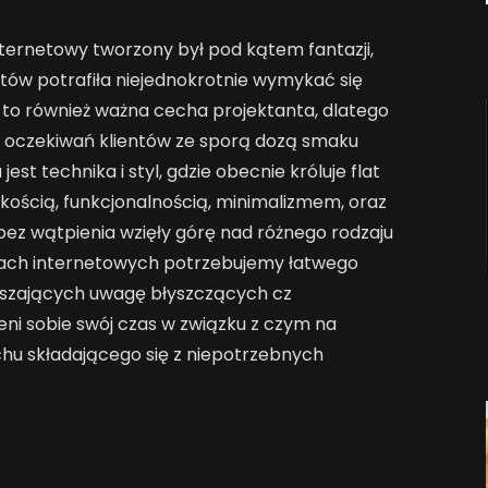
ternetowy tworzony był pod kątem fantazji,
ntów potrafiła niejednokrotnie wymykać się
ei to również ważna cecha projektanta, dlatego
o oczekiwań klientów ze sporą dozą smaku
st technika i styl, gdzie obecnie króluje flat
skością, funkcjonalnością, minimalizmem, oraz
bez wątpienia wzięły górę nad różnego rodzaju
ach internetowych potrzebujemy łatwego
aszających uwagę błyszczących cz
eni sobie swój czas w związku z czym na
hu składającego się z niepotrzebnych