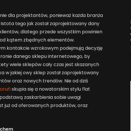
nie dla projektantów, ponieważ każda branża
Jak AI zmienia e-
 Istota tego jak został zaprojektowany dany
commerce?
klientów, dlatego przede wszystkim powinien
2026-04-27
 pod kątem zbędnych elementów.
szym kontakcie wzrokowym podejmują decyzję
tronie danego sklepu internetowego, by
ety wiele sklepów cały czas jest skazanych
a w jakiej owy sklep został zaprojektowany
ntów oraz nowych trendów. Nie od dziś
Toruń
skupia się a nowatorskim stylu flat
st podstawą zaskarbienia sobie uwagi
est już od oferowanych produktów, oraz
ychem