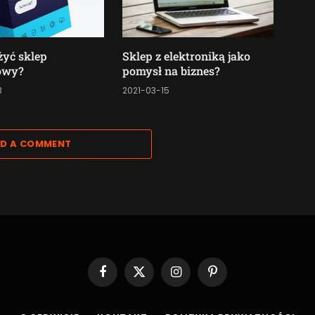
żyć sklep
Sklep z elektroniką jako
towy?
pomysł na biznes?
3
2021-03-15
D A COMMENT
Facebook
X
Instagram
Pinterest
(Twitter)