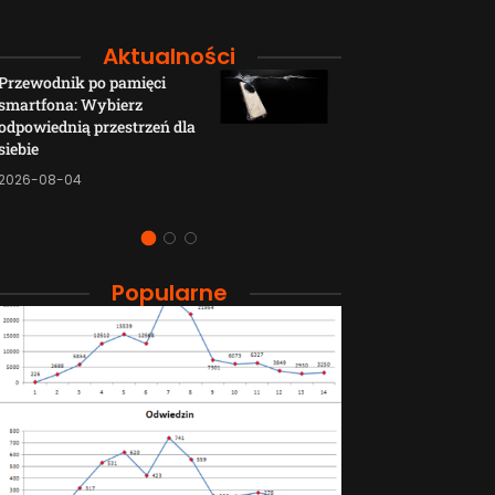
Aktualności
Przewodnik po pamięci
Funkcje łączno
smartfona: Wybierz
smartfonów H
odpowiednią przestrzeń dla
wyjaśnione w p
siebie
sposób
2026-08-04
2026-08-04
Popularne