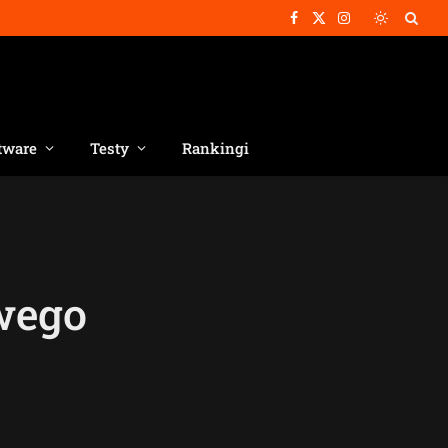
Facebook
X
Instagram
(Twitter)
tware
Testy
Rankingi
wego