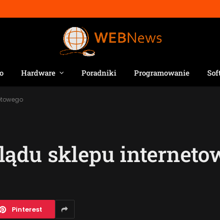
o
Hardware
Poradniki
Programowanie
Sof
netowego
lądu sklepu interneto
Pinterest