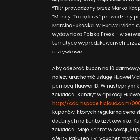
“Tłit” prowadzony przez Marka Kac
“Money. To się liczy” prowadzony p
Marcina Łukasika. W Huawei Video sw
wydawnicza Polska Press – w serwis
tematyce wyprodukowanych przez 
rozrywkowe.
Aby odebrać kupon na 10 darmowyc
należy uruchomić usługę Huawei Vid
pomocą Huawei ID. W następnym k
zakładce „Kanały” w aplikacji Huawei
http://cdc.hispace.hicloud.com/00
kuponów, których regularna cena si
dodanych na konto użytkownika. K
zakładce „Moje Konto” w sekcji „Ku
oferty Rakuten TV. Voucher można w