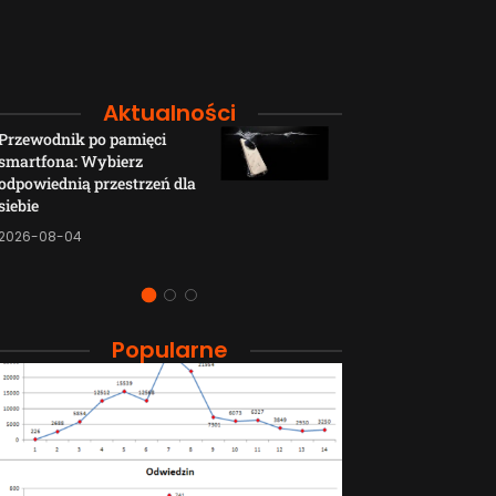
Aktualności
Przewodnik po pamięci
Funkcje łączno
smartfona: Wybierz
smartfonów H
odpowiednią przestrzeń dla
wyjaśnione w p
siebie
sposób
2026-08-04
2026-08-04
Popularne