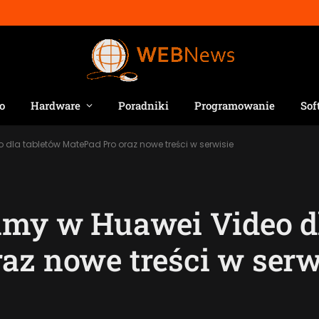
o
Hardware
Poradniki
Programowanie
Sof
 dla tabletów MatePad Pro oraz nowe treści w serwisie
lmy w Huawei Video d
az nowe treści w serw