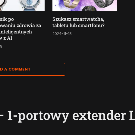
nik po
Szukasz smartwatcha,
owaniu zdrowia za
tabletu lub smartfonu?
nteligentnych
2024-11-18
 z AI
29
D A COMMENT
– 1-portowy extender 