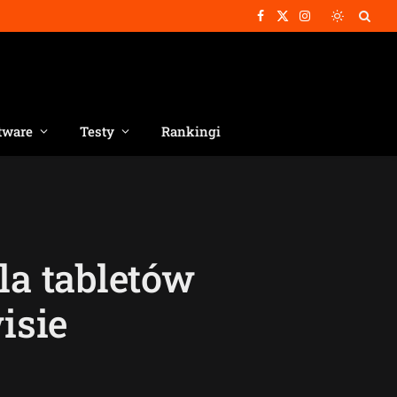
Facebook
X
Instagram
(Twitter)
tware
Testy
Rankingi
la tabletów
isie