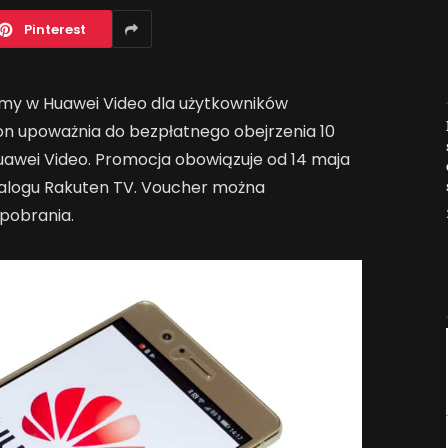
Pinterest
lmy w Huawei Video dla użytkowników
Jak AI zmienia e-
n upoważnia do bezpłatnego obejrzenia 10
commerce?
awei Video. Promocja obowiązuje od 14 maja
2026-04-27
atalogu Rakuten TV. Voucher można
 pobrania.