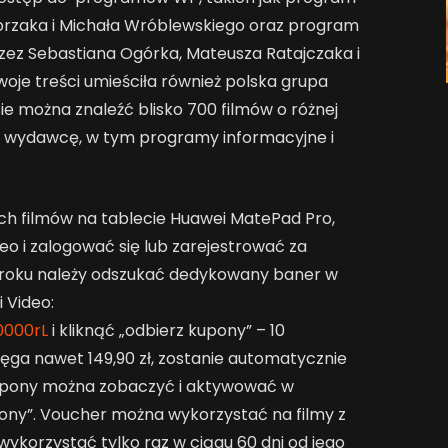
przaka i Michała Wróblewskiego oraz program
rzez Sebastiana Ogórka, Mateusza Ratajczaka i
oje treści umieściła również polska grupa
ie można znaleźć blisko 700 filmów o różnej
wydawcę, w tym programy informacyjne i
h filmów na tablecie Huawei MatePad Pro,
eo i zalogować się lub zarejestrować za
roku należy odszukać dedykowany baner w
 Video:
0000rL
i kliknąć „odbierz kupony” – 10
ęga nawet 149,90 zł, zostanie automatycznie
upony można zobaczyć i aktywować w
pony”. Voucher można wykorzystać na filmy z
ykorzystać tylko raz w ciągu 60 dni od jego