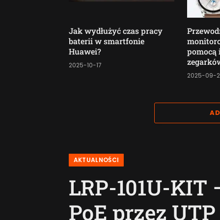
Jak wydłużyć czas pracy
Przewod
baterii w smartfonie
monitor
Huawei?
pomocą i
zegarków
2025-10-17
2025-09-
AD
AKTUALNOŚCI
LRP-101U-KIT 
PoE przez UTP