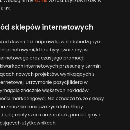
ą. Według firmy
xCms
wzrost użytkowników w
k 9%.
ród sklepów internetowych
ieci od dawna tak naprawdę, w nadchodzącym
 internetowymi, które były tworzony, w
ternetowego oraz czas jego promocji
ukiwarkach internetowych przesunęły termin
ysiącach nowych projektów, wynikających z
ternetowej. Utrzymanie pozycji lidera w
ymagało znacznie większych nakładów
ości marketingowej. Nie oznacza to, że sklepy
 znacznie mniejsze zyski lub sklepy
e będą miały szans na zarobek, pamiętajmy o
pujących użytkownikach.