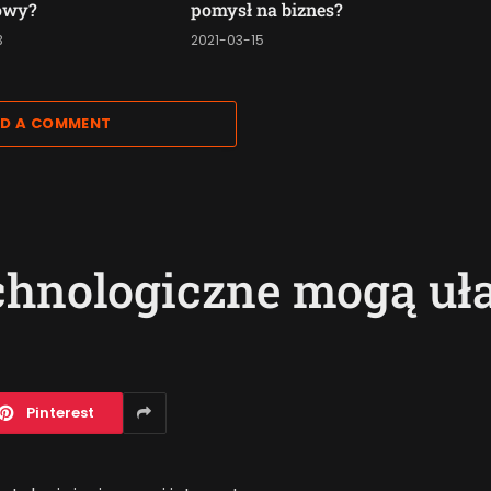
towy?
pomysł na biznes?
3
2021-03-15
D A COMMENT
chnologiczne mogą uła
Pinterest