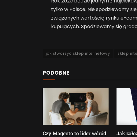
Rok 2020 będzie jednym z najcieka
tylko w Polsce. Nie spodziewamy s
związanych wartością rynku e-com
kupujących. Spodziewamy się gradobi
jak stworzyć sklep internetowy
sklep in
PODOBNE
Czy Magento to lider wśród
Jak zało