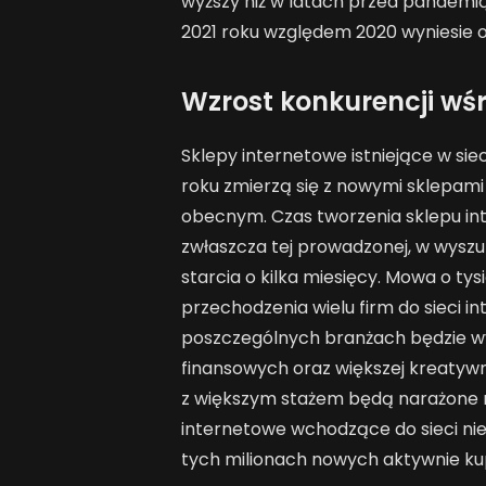
wyższy niż w latach przed pandemi
2021 roku względem 2020 wyniesie o
Wzrost konkurencji wś
Sklepy internetowe istniejące w s
roku zmierzą się z nowymi sklepami
obecnym. Czas tworzenia sklepu in
zwłaszcza tej prowadzonej, w wysz
starcia o kilka miesięcy. Mowa o t
przechodzenia wielu firm do sieci in
poszczególnych branżach będzie w
finansowych oraz większej kreatywn
z większym stażem będą narażone na
internetowe wchodzące do sieci ni
tych milionach nowych aktywnie ku