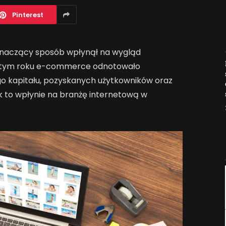
Pinterest
 znaczący sposób wpłynął na wygląd
Jak AI zmienia e-
W tym roku e-commerce odnotowało
commerce?
 kapitału, pozyskanych użytkowników oraz
2026-04-27
 to wpłynie na branżę internetową w