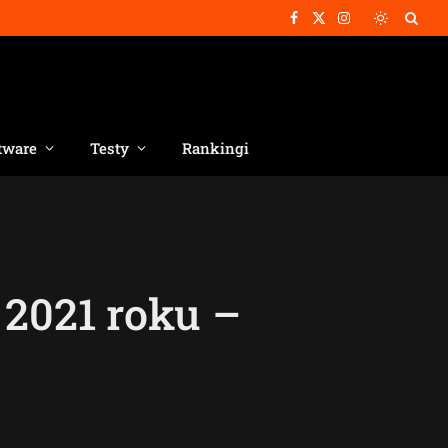
Facebook
X
Instagram
(Twitter)
tware
Testy
Rankingi
2021 roku –