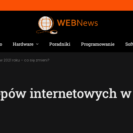
o
Hardware
Poradniki
Programowanie
Sof
 2021 roku – co się zmieni?
epów internetowych w 