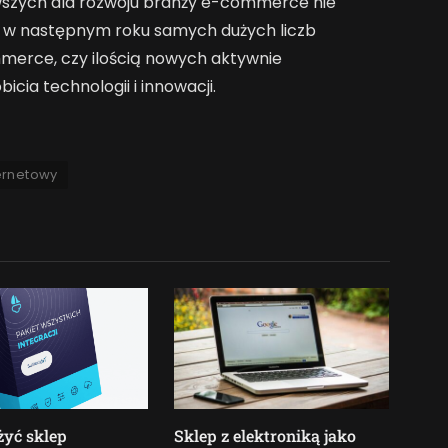
wszych dla rozwoju branży e-commerce nie
ię w następnym roku samych dużych liczb
merce, czy ilością nowych aktywnie
cia technologii i innowacji.
ternetowy
żyć sklep
Sklep z elektroniką jako