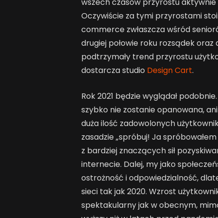
wszech czasów przyrostu aktywnie 
Oczywiście za tymi przyrostami sto
commerce zwłaszcza wśród senioró
drugiej połowie roku rozsądek oraz
podtrzymały trend przyrostu użytk
dostarcza studio
Design Cart
.
Rok 2021 będzie wyglądał podobnie.
szybko nie zostanie opanowana, ani
duża ilość zadowolonych użytkownik
zasadzie „spróbuj! Ja spróbowałem 
z bardziej znaczących sił pozyski
internecie. Dalej, my jako społecze
ostrożność i odpowiedzialność, dlat
sieci tak jak 2020. Wzrost użytkow
spektakularny jak w obecnym, mimo