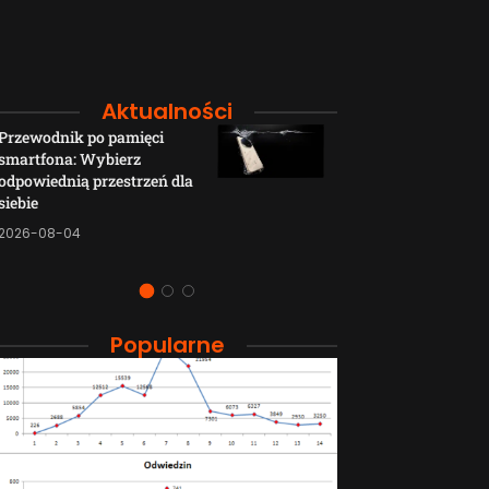
Aktualności
Przewodnik po pamięci
Funkcje łączno
smartfona: Wybierz
smartfonów H
odpowiednią przestrzeń dla
wyjaśnione w p
siebie
sposób
2026-08-04
2026-08-04
Popularne