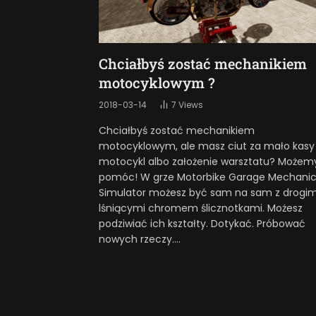
Chciałbyś zostać mechanikiem
motocyklowym ?
2018-03-14
7
Views
Chciałbyś zostać mechanikiem
motocyklowym, ale masz ciut za mało kasy
motocykl albo założenie warsztatu? Możem
pomóc! W grze Motorbike Garage Mechani
Simulator możesz być sam na sam z drogim
lśniącymi chromem ślicznotkami. Możesz
podziwiać ich kształty. Dotykać. Próbować
nowych rzeczy.…