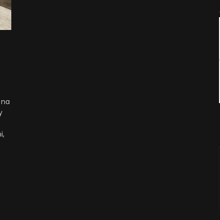
 na
y
c
i,