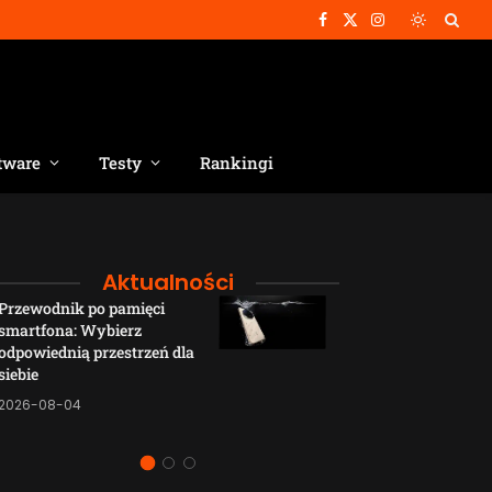
Facebook
X
Instagram
(Twitter)
tware
Testy
Rankingi
Aktualności
Przewodnik po pamięci
Funkcje łączno
smartfona: Wybierz
smartfonów H
odpowiednią przestrzeń dla
wyjaśnione w p
siebie
sposób
2026-08-04
2026-08-04