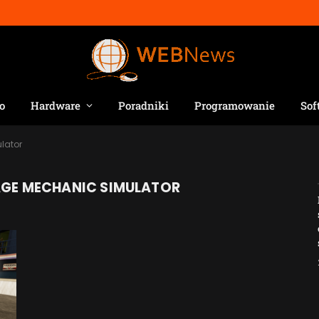
o
Hardware
Poradniki
Programowanie
Sof
lator
GE MECHANIC SIMULATOR
Jak AI zmienia e-
commerce?
2026-04-27