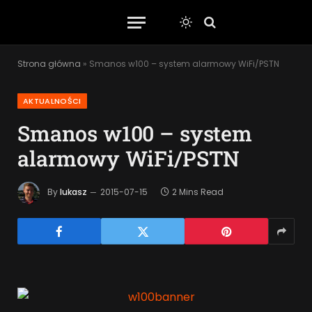
Strona główna
»
Smanos w100 – system alarmowy WiFi/PSTN
AKTUALNOŚCI
Smanos w100 – system
alarmowy WiFi/PSTN
By
lukasz
2015-07-15
2 Mins Read