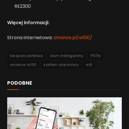
RE2300
Więcej informacji:
Strona internetowa:
smanos.pl/w100/
bezpieczeństwo
dom inteligentny
PSTN
smanos w100
system alarmowy
wifi
PODOBNE