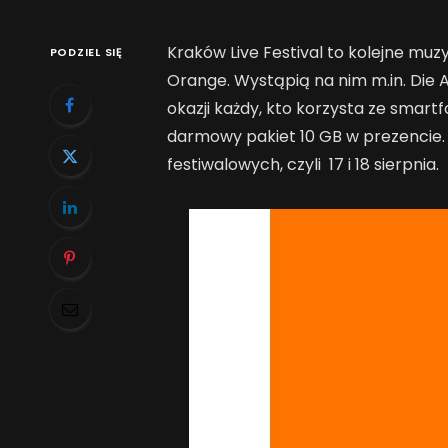
Kraków Live Festival to kolejne mu
PODZIEL SIĘ
Orange. Wystąpią na nim m.in. Die A
okazji każdy, kto korzysta ze smar
darmowy pakiet 10 GB w prezencie
festiwalowych, czyli 17 i 18 sierpnia.