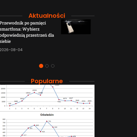
Aktualności
Przewodnik po pamięci
Funkcje łączno
smartfona: Wybierz
smartfonów H
odpowiednią przestrzeń dla
wyjaśnione w p
siebie
sposób
2026-08-04
2026-08-04
Popularne