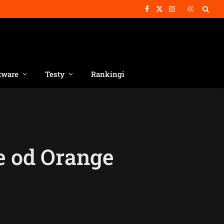
Facebook
X
Instagram
(Twitter)
tware
Testy
Rankingi
e od Orange