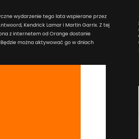
zyczne wydarzenie tego lata wspierane przez
Jak AI zmienia e-
ntwoord, Kendrick Lamar i Martin Garrix. Z tej
commerce?
tfona z internetem od Orange dostanie
2026-04-27
. Będzie można aktywować go w dniach