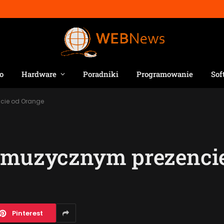
o
Hardware
Poradniki
Programowanie
Sof
ncie od Orange
w muzycznym prezenci
Pinterest