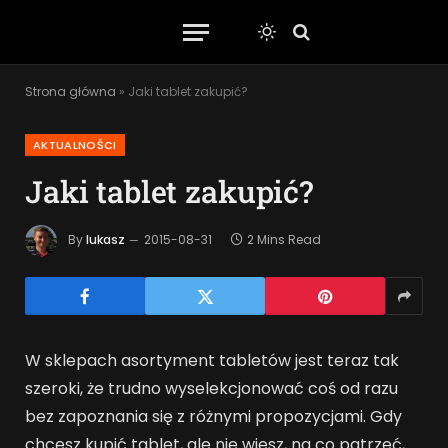
Strona główna
»
Jaki tablet zakupić?
AKTUALNOŚCI
Jaki tablet zakupić?
By
lukasz
2015-08-31
2 Mins Read
W sklepach asortyment tabletów jest teraz tak
szeroki, że trudno wyselekcjonować coś od razu
bez zapoznania się z różnymi propozycjami. Gdy
chcesz kupić tablet, ale nie wiesz, na co patrzeć,