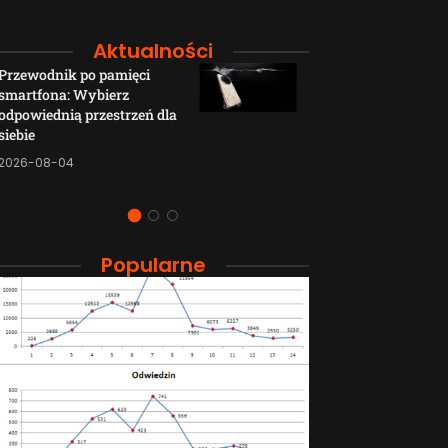
Aktualności
Przewodnik po pamięci
Funkcje łączno
smartfona: Wybierz
smartfonów H
odpowiednią przestrzeń dla
wyjaśnione w p
siebie
sposób
2026-08-04
2026-08-04
Popularne