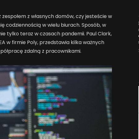
 z zespołem z własnych domów, czy jesteście w
Jak AI zmienia e-
się codziennością w wielu biurach. Sposób, w
commerce?
 nie tylko teraz w czasach pandemii. Paul Clark,
2026-04-27
A w firmie Poly, przedstawia kilka ważnych
półpracę zdalną z pracownikami.