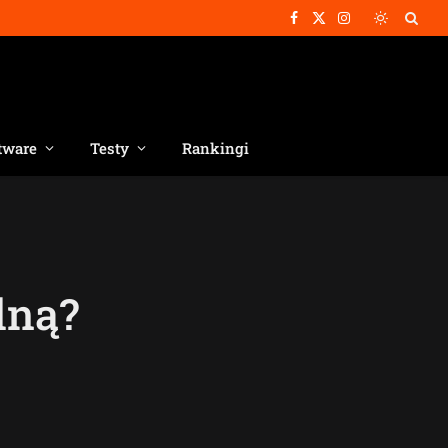
Facebook
X
Instagram
(Twitter)
tware
Testy
Rankingi
lną?