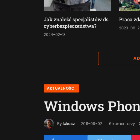
Jak znaleźć specjalistów ds.
Praca zd
cyberbezpieczeństwa?
2023-06-2
2024-02-13
AD
AKTUALNOŚCI
Windows Phone
By
lukasz
2011-09-02
6 komentarzy