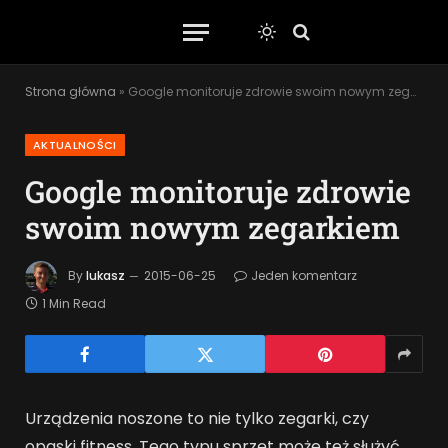
Strona główna
»
Google monitoruje zdrowie swoim nowym zegarkiem
AKTUALNOŚCI
Google monitoruje zdrowie
swoim nowym zegarkiem
By
lukasz
2015-06-25
Jeden komentarz
1 Min Read
Urządzenia noszone to nie tylko zegarki, czy
opaski fitness. Tego typu
sprzęt
może też służyć