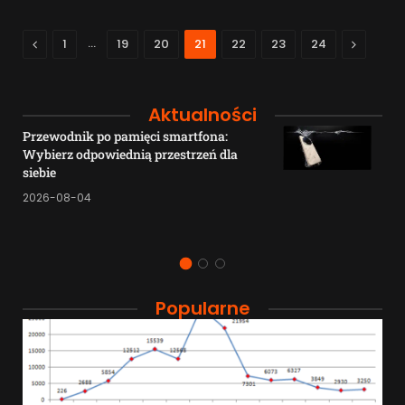
Previous
…
Next
1
19
20
21
22
23
24
Aktualności
Przewodnik po pamięci smartfona:
Wybierz odpowiednią przestrzeń dla
siebie
2026-08-04
Popularne