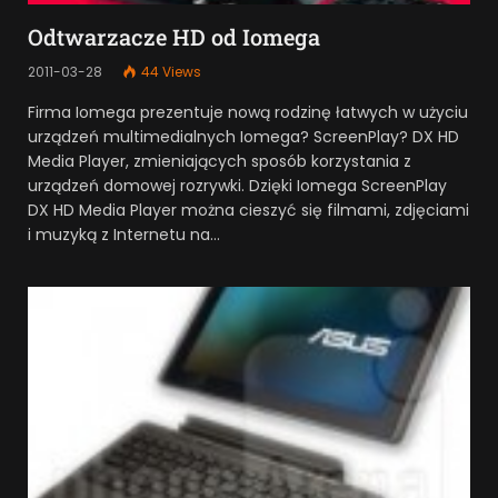
Odtwarzacze HD od Iomega
2011-03-28
44
Views
Firma Iomega prezentuje nową rodzinę łatwych w użyciu
urządzeń multimedialnych Iomega? ScreenPlay? DX HD
Media Player, zmieniających sposób korzystania z
urządzeń domowej rozrywki. Dzięki Iomega ScreenPlay
DX HD Media Player można cieszyć się filmami, zdjęciami
i muzyką z Internetu na…