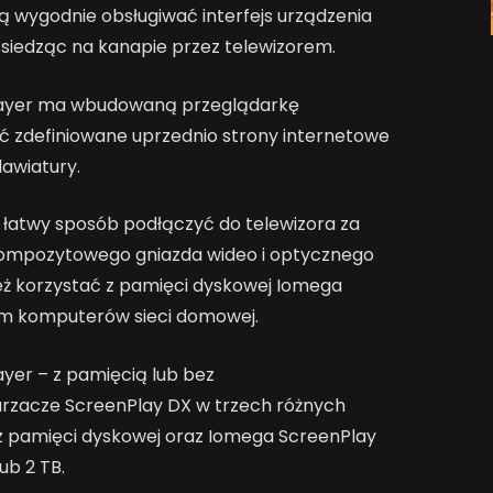
 wygodnie obsługiwać interfejs urządzenia
 siedząc na kanapie przez telewizorem.
layer ma wbudowaną przeglądarkę
ć zdefiniowane uprzednio strony internetowe
awiatury.
łatwy sposób podłączyć do telewizora za
ompozytowego gniazda wideo i optycznego
eż korzystać z pamięci dyskowej Iomega
m komputerów sieci domowej.
yer – z pamięcią lub bez
zacze ScreenPlay DX w trzech różnych
ez pamięci dyskowej oraz Iomega ScreenPlay
ub 2 TB.