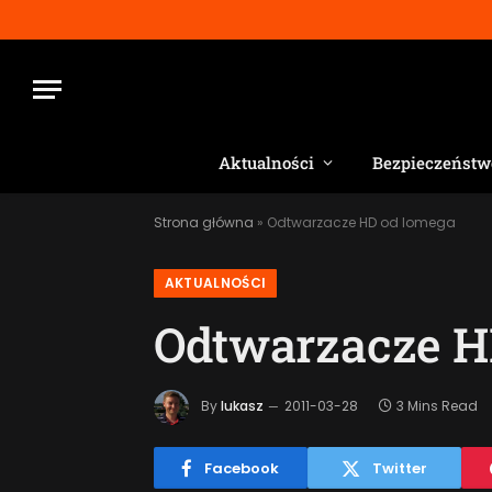
Aktualności
Bezpieczeństw
Strona główna
»
Odtwarzacze HD od Iomega
AKTUALNOŚCI
Odtwarzacze H
By
lukasz
2011-03-28
3 Mins Read
Facebook
Twitter