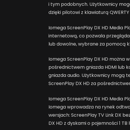
i tym podobnych. Użytkownicy mogą
dzięki pilotowi z klawiaturą QWERTY
Iomega ScreenPlay DX HD Media P
internetową, co pozwala przegląda
lub dowolne, wybrane za pomocą kl
Iomega ScreenPlay DX HD można w 
pośrednictwem gniazda HDMI lub k
gniazda audio. Użytkownicy mogą t
ScreenPlay DX HD za pośrednictwe
Iomega ScreenPlay DX HD Media Pla
Iomega wprowadza na rynek odtwar
wersjach: ScreenPlay TV Link DX b
DX HD z dyskami o pojemności 1 TB l