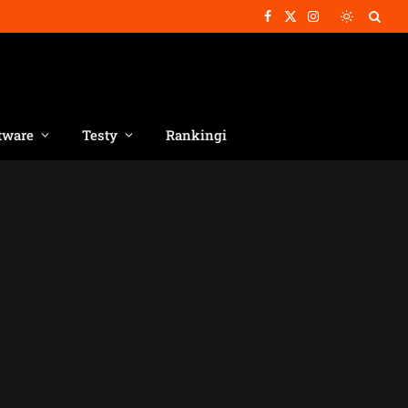
Facebook
X
Instagram
(Twitter)
tware
Testy
Rankingi