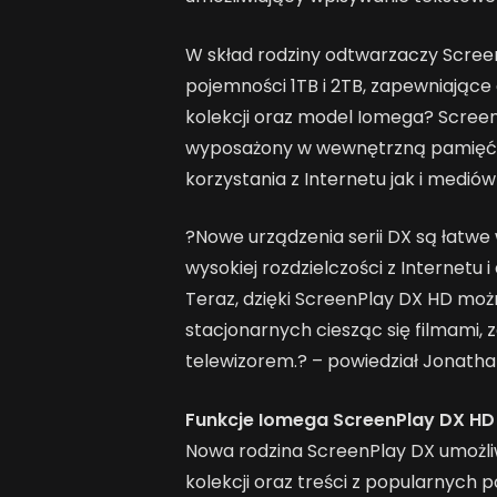
W skład rodziny odtwarzaczy Scre
pojemności 1TB i 2TB, zapewniając
kolekcji oraz model Iomega? Screen
wyposażony w wewnętrzną pamięć, 
korzystania z Internetu jak i medi
?Nowe urządzenia serii DX są łatwe 
wysokiej rozdzielczości z Internet
Teraz, dzięki ScreenPlay DX HD m
stacjonarnych ciesząc się filmami,
telewizorem.? – powiedział Jonath
Funkcje Iomega ScreenPlay DX HD
Nowa rodzina ScreenPlay DX umożli
kolekcji oraz treści z popularnych p