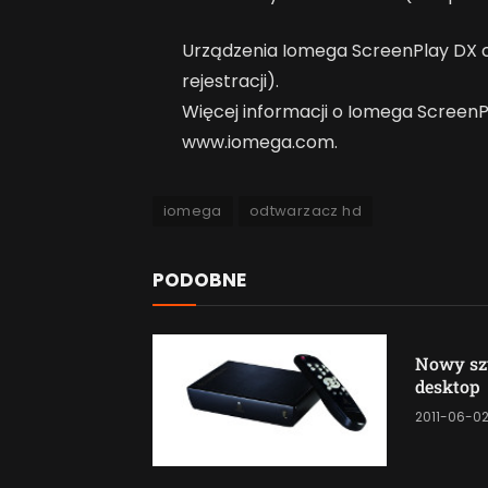
Urządzenia Iomega ScreenPlay DX c
rejestracji).
Więcej informacji o Iomega ScreenP
www.iomega.com.
iomega
odtwarzacz hd
PODOBNE
Nowy sz
desktop
2011-06-0