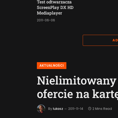
Test odtwarzacza
ScreenPlay DX HD
Mediaplayer
2011-06-06
AD
AKTUALNOŚCI
Nielimitowany 
ofercie na kart
By
lukasz
2011-11-14
2 Mins Read