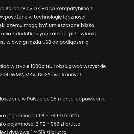
a ScreenPlay DX HD są kompatybilne z
 wyposażone w technologię łączności
zięki czemu mogą być umieszczone blisko
tania z dodatkowych kabli do przesyłania
st w dwa gniazda USB do podłączenia
ać w trybie 1080p HD i obsługiwać wszystkie
.264, WMV, MKV, DivX? i wiele innych.
ostępne w Polsce od 25 marca, odpowiednio
o pojemności 1 TB – 799 zł brutto
o pojemności 2 TB – 959 zł brutto
ci dyskowej) ? 519 zł brutto.