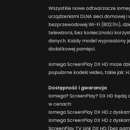
Wszystkie nowe odtwarzacze Iomeg
urządzeniami DLNA sieci domowej i
bezprzewodowej Wi-Fi (802.11n), d
telewizora, bez konieczności korzys
danych. Każdy model wyposażony je
dodatkowej pamięci.
Iomega ScreenPlay DX HD może dział
popularne kodeki wideo, takie jak: H
Dostępność i gwarancja
Iomega? ScreenPlay? DX HD będą d
w cenach:
Iomega ScreenPlay DX HD z dyskami 
Iomega ScreenPlay DX HD z dyskami 
ScreenPlay TV Link DX HD (bez pamię