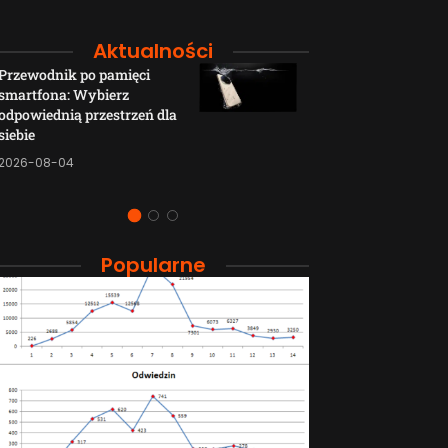
Aktualności
Przewodnik po pamięci
Funkcje łączno
smartfona: Wybierz
smartfonów H
odpowiednią przestrzeń dla
wyjaśnione w p
siebie
sposób
2026-08-04
2026-08-04
Popularne