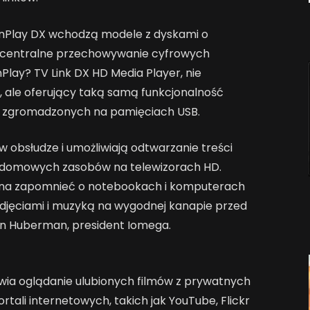
enPlay DX wchodzą modele z dyskami o
e centralne przechowywanie cyfrowych
Play? TV Link DX HD Media Player, nie
ale oferujący taką samą funkcjonalność
ów zgromadzonych na pamięciach USB.
w obsłudze i umożliwiają odtwarzanie treści
u i domowych zasobów na telewizorach HD.
ożna zapomnieć o notebookach i komputerach
 zdjęciami i muzyką na wygodnej kanapie przed
an Huberman, president Iomega.
wia oglądanie ulubionych filmów z prywatnych
ortali internetowych, takich jak YouTube, Flickr