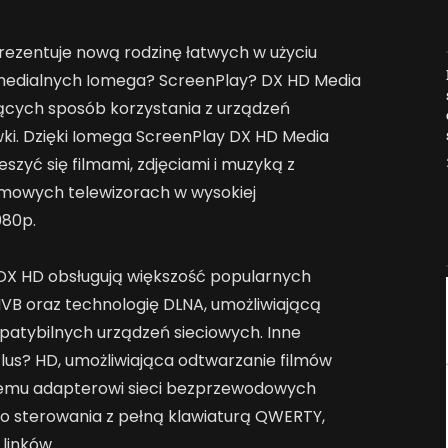
ezentuje nową rodzinę łatwych w użyciu
Jak AI zmienia e-
medialnych Iomega? ScreenPlay? DX HD Media
commerce?
jących sposób korzystania z urządzeń
2026-04-27
ki. Dzięki Iomega ScreenPlay DX HD Media
szyć się filmami, zdjęciami i muzyką z
omowych telewizorach w wysokiej
080p.
 DX HD obsługują większość popularnych
VB oraz technologię DLNA, umożliwiającą
patybilnych urządzeń sieciowych. Inne
Plus? HD, umożliwiająca odtwarzanie filmów
onemu adapterowi sieci bezprzewodowych
ego sterowania z pełną klawiaturą QWERTY,
linków.