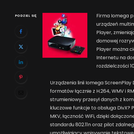
Firma Iomega pr
PODZIEL SIĘ
urządzeń multi
Player, zmienia
domowej rozryw
Player można cie
Internetu na d
rozdzielczości 1
Urządzenia linii Iomega ScreenPlay
formatów łącznie z H.264, WMV i RM
strumieniowy przesył danych z kom
kluczowe funkcje to obsługa DivX? 
MKV, łączność WiFi, dzięki dołącz
standardu 802.11n oraz pilot zdaln
umożliwiający wpisywanie tekstowe 