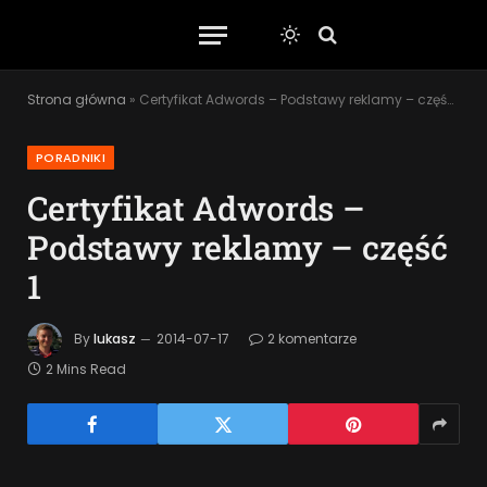
Strona główna
»
Certyfikat Adwords – Podstawy reklamy – część 1
PORADNIKI
Certyfikat Adwords –
Podstawy reklamy – część
1
By
lukasz
2014-07-17
2 komentarze
2 Mins Read