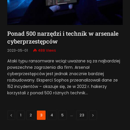
Ponad 500 narzędzi i technik w arsenale
cyberprzestępców
2023-05-01
488
Views
Ataki typu ransomware wciąż uważane są za najbardziej
powszechne zagrożenia dla firm. Arsenał
cyberprzestępców jest jednak znacznie bardziej
rozbudowany. Eksperci Sophos przeanalizowali dane ze
152 incydentów – okazuje się, że w 2022 r. hakerzy
korzystali z ponad 500 różnych technik…
Previous
…
Next
1
2
3
4
5
23