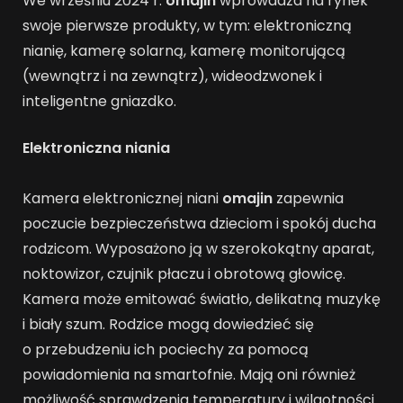
We wrześniu 2024 r.
omajin
wprowadza na rynek
swoje pierwsze produkty, w tym: elektroniczną
nianię, kamerę solarną, kamerę monitorującą
(wewnątrz i na zewnątrz), wideodzwonek i
inteligentne gniazdko.
Elektroniczna niania
Kamera elektronicznej niani
omajin
zapewnia
poczucie bezpieczeństwa dzieciom i spokój ducha
rodzicom. Wyposażono ją w szerokokątny aparat,
noktowizor, czujnik płaczu i obrotową głowicę.
Kamera może emitować światło, delikatną muzykę
i biały szum. Rodzice mogą dowiedzieć się
o przebudzeniu ich pociechy za pomocą
powiadomienia na smartofnie. Mają oni również
możliwość sprawdzenia temperatury i wilgotności