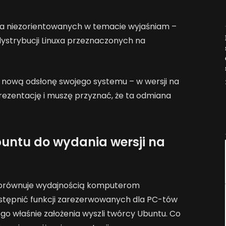
la niezorientowanych w temacie wyjaśniam –
Jak AI zmienia e-
dystrybucji Linuxa przeznaczonych na
commerce?
2026-04-27
 nową odsłonę swojego systemu – w wersji na
ezentację i muszę przyznać, że ta odmiana
buntu do wydania wersji na
orównuje wydajnością komputerom
stępnić funkcji zarezerwowanych dla PC-tów
o właśnie założenia wyszli twórcy Ubuntu. Co