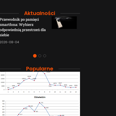
Aktualności
Przewodnik po pamięci
Funkcje łączno
smartfona: Wybierz
smartfonów H
odpowiednią przestrzeń dla
wyjaśnione w p
siebie
sposób
2026-08-04
2026-08-04
Popularne