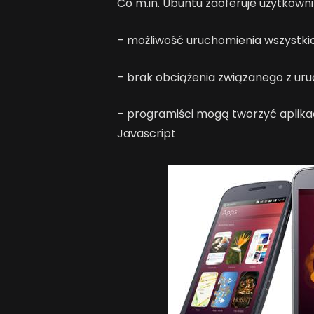
Co m.in. Ubuntu zaoferuje użytkow
– możliwość uruchomienia wszystkic
– brak obciążenia związanego z ur
– programiści mogą tworzyć aplika
Javascript