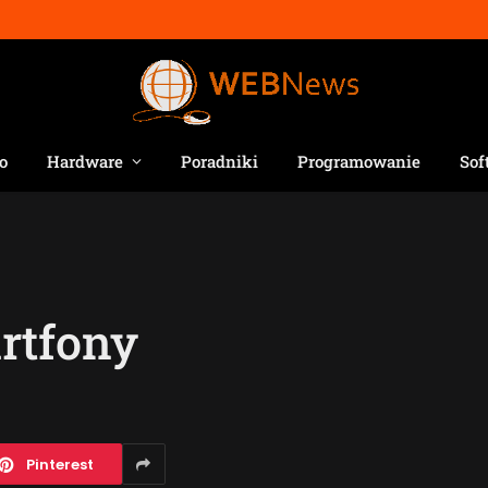
o
Hardware
Poradniki
Programowanie
Sof
rtfony
Pinterest