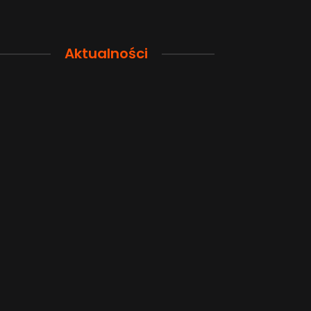
Aktualności
Przewodnik po pamięci
Funkcje łączno
smartfona: Wybierz
smartfonów H
odpowiednią przestrzeń dla
wyjaśnione w p
siebie
sposób
2026-08-04
2026-08-04
Popularne