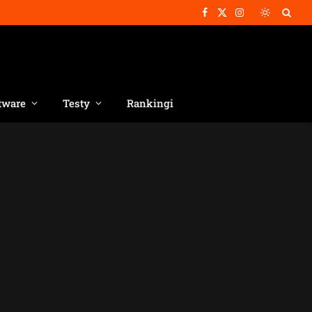
Facebook
X
Instagram
(Twitter)
tware
Testy
Rankingi