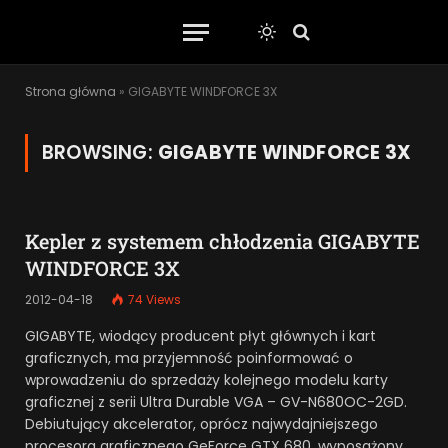
Strona główna
»
GIGABYTE WINDFORCE 3X
BROWSING:
GIGABYTE WINDFORCE 3X
Kepler z systemem chłodzenia GIGABYTE
WINDFORCE 3X
2012-04-18
74
Views
GIGABYTE, wiodący producent płyt głównych i kart
graficznych, ma przyjemność poinformować o
wprowadzeniu do sprzedaży kolejnego modelu karty
graficznej z serii Ultra Durable VGA – GV-N680OC-2GD.
Debiutujący akcelerator, oprócz najwydajniejszego
procesora graficznego GeForce GTX 680, wyposażony