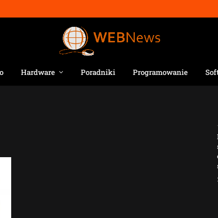
o
Hardware
Poradniki
Programowanie
Sof
Jak AI zmienia e-
commerce?
2026-04-27