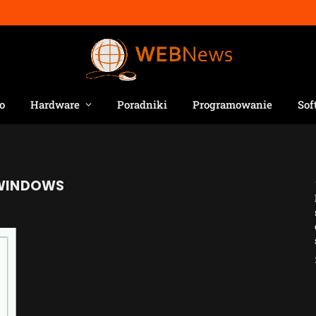
o
Hardware
Poradniki
Programowanie
Sof
 WINDOWS
Jak AI zmienia e-
commerce?
2026-04-27