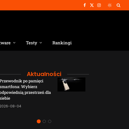
Facebook
X
Instagram
(Twitter)
tware
Testy
Rankingi
Aktualności
Przewodnik po pamięci
Funkcje łączno
smartfona: Wybierz
smartfonów H
odpowiednią przestrzeń dla
wyjaśnione w p
siebie
sposób
2026-08-04
2026-08-04