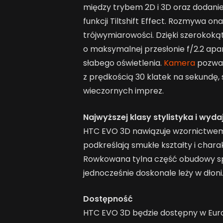
między trybem 2D i 3D oraz dodan
funkcji Tiltshift Effect. Rozmywa o
trójwymiarowości. Dzięki szerokok
o maksymalnej przesłonie f/2.2 apa
słabego oświetlenia.
Kamera
pozwal
z prędkością 30 klatek na sekundę,
wieczornych imprez.
Najwyższej klasy stylistyka i wyd
HTC EVO 3D nawiązuje wzornictwem 
podkreślają smukłe kształty i cha
Rowkowana tylna część obudowy spr
jednocześnie doskonale leży w dłoni
Dostępność
HTC EVO 3D będzie dostępny w Europi