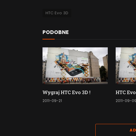
HTC Evo 3D
PODOBNE
Wygraj HTC Evo 3D !
HTC Evo
2011-09-21
2011-09-0
AD