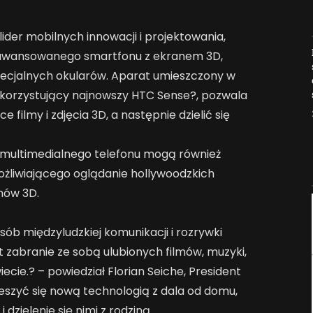
der mobilnych innowacji i projektowania,
Jak AI zmienia e-
aawansowanego smartfonu z ekranem 3D,
commerce?
pecjalnych okularów. Aparat umieszczony w
2026-04-27
ykorzystujący najnowszy HTC Sense?, pozwala
 filmy i zdjęcia 3D, a następnie dzielić się
, multimedialnego telefonu mogą również
ożliwiającego oglądanie hollywoodzkich
mów 3D.
ób międzyludzkiej komunikacji i rozrywki
 zabranie ze sobą ulubionych filmów, muzyki,
iecie.? – powiedział Florian Seiche, President
szyć się nową technologią z dala od domu,
dzielenie się nimi z rodziną