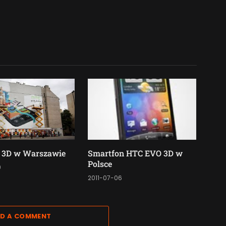
 3D w Warszawie
Smartfon HTC EVO 3D w
Polsce
9
2011-07-06
D A COMMENT