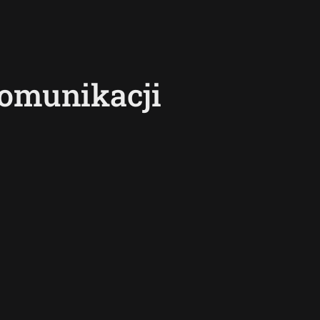
komunikacji
Aktualności
Przewodnik po pamięci
Funkcje łączno
smartfona: Wybierz
smartfonów H
odpowiednią przestrzeń dla
wyjaśnione w p