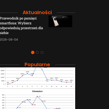
Aktualności
Przewodnik po pamięci
Funkcje łączno
smartfona: Wybierz
smartfonów H
odpowiednią przestrzeń dla
wyjaśnione w p
siebie
sposób
2026-08-04
2026-08-04
Popularne