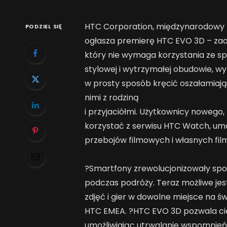
HTC Corporation, międzynarodowy li
PODZIEL SIĘ
ogłasza premierę HTC EVO 3D – z
który nie wymaga korzystania ze s
stylowej i wytrzymałej obudowie, w
w prosty sposób kręcić oszałamiające
nimi z rodziną
i przyjaciółmi. Użytkownicy nowego
korzystać z serwisu HTC Watch, um
przebojów filmowych i własnych fil
?Smartfony zrewolucjonizowały spos
podczas podróży. Teraz możliwe jest
zdjęć i gier w dowolne miejsce na św
HTC EMEA. ?HTC EVO 3D pozwala cie
umożliwiając utrwalanie wspomnień i 