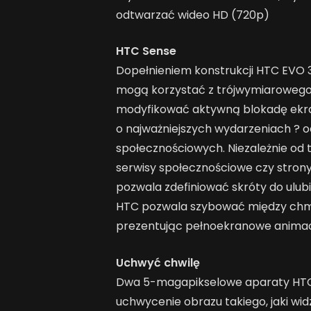
odtwarzać wideo HD (720p)
HTC Sense
Dopełnieniem konstrukcji HTC EVO 
mogą korzystać z trójwymiarowego
modyfikować aktywną blokadę ekranu
o najważniejszych wydarzeniach ? o
społecznościowych. Niezależnie od t
serwisy społecznościowe czy stron
pozwala zdefiniować skróty do ulub
HTC pozwala szybować między chmu
prezentując pełnoekranowe animac
Uchwyć chwilę
Dwa 5-magapikselowe aparaty HTC 
uchwycenie obrazu takiego, jaki wid