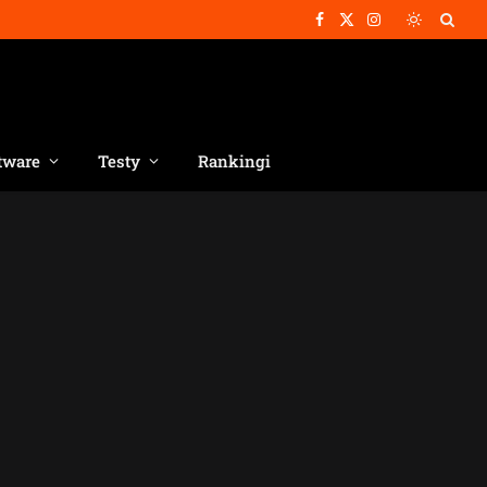
Facebook
X
Instagram
(Twitter)
tware
Testy
Rankingi