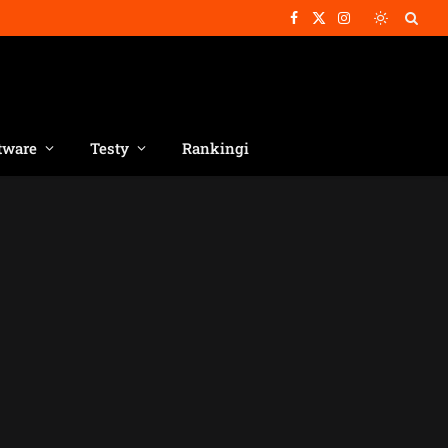
Facebook
X
Instagram
(Twitter)
tware
Testy
Rankingi