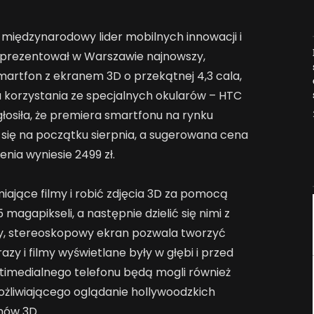
 międzynarodowy lider mobilnych innowacji i
Jak AI zmienia e-
aprezentował w Warszawie najnowszy,
commerce?
rtfon z ekranem 3D o przekątnej 4,3 cala,
2026-04-27
 korzystania ze specjalnych okularów – HTC
łosiła, że premiera smartfonu na rynku
 się na początku sierpnia, a sugerowana cena
enia wyniesie 2499 zł.
ające filmy i robić zdjęcia 3D za pomocą
magapikseli, a następnie dzielić się nimi z
ący, stereoskopowy ekran pozwala tworzyć
zy i filmy wyświetlane były w głębi i przed
imedialnego telefonu będą mogli również
ożliwiającego oglądanie hollywoodzkich
mów 3D.