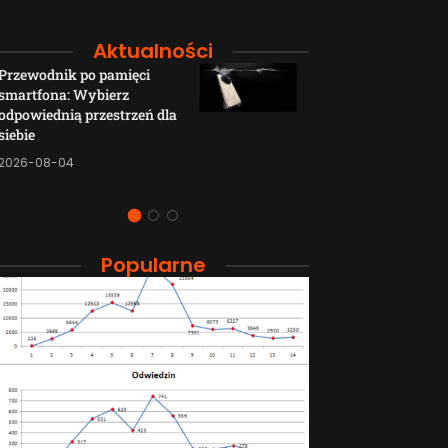
Aktualności
Przewodnik po pamięci
Funkcje łączno
smartfona: Wybierz
smartfonów H
odpowiednią przestrzeń dla
wyjaśnione w p
siebie
sposób
2026-08-04
2026-08-04
Popularne