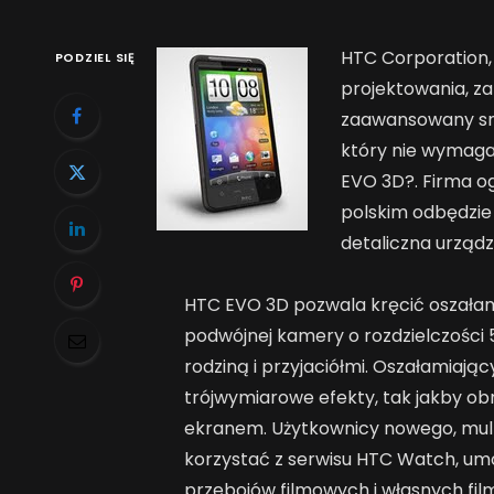
HTC Corporation,
PODZIEL SIĘ
projektowania, z
zaawansowany sma
który nie wymaga
EVO 3D?. Firma og
polskim odbędzie
detaliczna urządz
HTC EVO 3D pozwala kręcić oszałami
podwójnej kamery o rozdzielczości 5 
rodziną i przyjaciółmi. Oszałamiaj
trójwymiarowe efekty, tak jakby obra
ekranem. Użytkownicy nowego, mult
korzystać z serwisu HTC Watch, um
przebojów filmowych i własnych fil