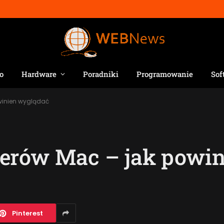
o
Hardware
Poradniki
Programowanie
Sof
winien wyglądać
erów Mac – jak powin
Pinterest