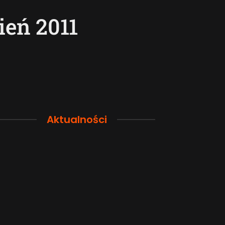
ień 2011
Aktualności
Przewodnik po pamięci
Funkcje łączno
smartfona: Wybierz
smartfonów H
odpowiednią przestrzeń dla
wyjaśnione w p
siebie
sposób
2026-08-04
2026-08-04