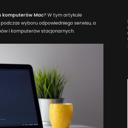
s komputerów Mac
? W tym artykule
Jak AI zmienia e-
podczas wyboru odpowiedniego serwisu, a
commerce?
opów i komputerów stacjonarnych.
2026-04-27