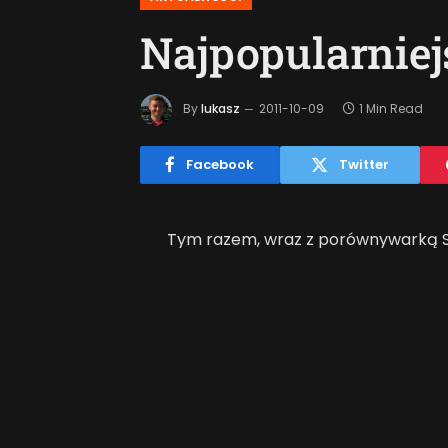
Najpopularniej
By
lukasz
2011-10-09
1 Min Read
Facebook
Twitter
Tym razem, wraz z porównywarką Sk
prezentują najpopularniejsze
noteb
najczęściej wyszukiwanym telefone