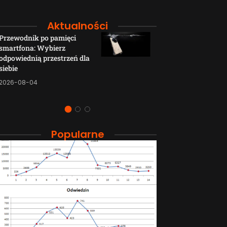
Aktualności
Przewodnik po pamięci
Funkcje łączno
smartfona: Wybierz
smartfonów H
odpowiednią przestrzeń dla
wyjaśnione w p
siebie
sposób
2026-08-04
2026-08-04
Popularne