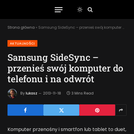
Strona główna
»
Samsung SideSync – przenieś swój komputer do telefonu i na odwrót
AKTUALNOŚCI
Samsung SideSync –
przenieś swój komputer do
telefonu i na odwrót
By
lukasz
2013-11-18
3 Mins Read
Komputer przenośny i smartfon lub tablet to duet,