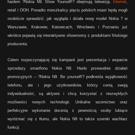
hasłem ?Nokia N9. Show Yourself!? obejmują telewizję,
Internet
,
retail i OOH. Ponadto mieszkańcy pięciu polskich miast będą mogli
osobiście sprawdzić, jak wygląda i działa nowy model Nokia ? w
Warszawie, Krakowie, Katowicach, Wrocławiu i Poznaniu już
wkrótce pojawią się interaktywne showroomy z produktami fińskiego
producenta.
Celem rozpoczynającej się kampanii jest prezentacja i wsparcie
sprzedaży smartfonu Nokia N9. Hasło przewodnie działań
promocyjnych – ?Nokia N9. Be yourself!? podkreśla wyjątkowość
telefonu, ale i jego użytkowników, którzy cenią swoją
indywidualność, są aktywni i chcą korzystać z niezwykłych
możliwości nowych technologii. Unikalne wzornictwo oraz
perfekcyjne wykonanie docenią z pewnością osoby lubiące
wyróżniać się z tłumu, ale Nokia N9 to także szeroki wachlarz
funkcji.