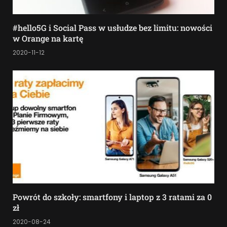
#hello5G i Social Pass w usłudze bez limitu: nowości
w Orange na kartę
2020-11-12
Powrót do szkoły: smartfony i laptop z 3 ratami za 0
zł
2020-08-24