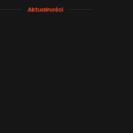
Aktualności
Przewodnik po pamięci
Funkcje łączno
smartfona: Wybierz
smartfonów H
odpowiednią przestrzeń dla
wyjaśnione w p
siebie
sposób
2026-08-04
2026-08-04
Popularne