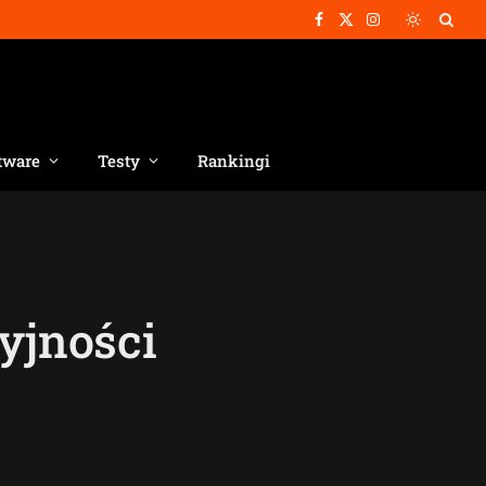
Facebook
X
Instagram
(Twitter)
tware
Testy
Rankingi
yjności