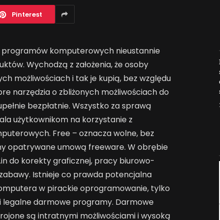
Pinterest
ch programów komputerowych nieustannie
Jak AI zmienia e-
uktów. Wychodzą z założenia, że osoby
commerce?
ch możliwościach i tak je kupią, bez względu
2026-04-27
re narzędzia o zbliżonych możliwościach do
pełnie bezpłatnie. Wszystko za sprawą
ala użytkownikom na korzystanie z
puterowych. Free – oznacza wolne, bez
ramy opatrywane umową freeware. W obrębie
n do korekty graficznej, pracy biurowo-
 zabawy.
Istnieje co prawda potencjalna
omputera w pirackie oprogramowanie, tylko
ści legalne darmowe programy. Darmowe
ojone są intratnymi możliwościami i wysoką