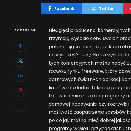
Facebook
Twitter
Nieugięci producenci komercyjny
PODZIEL SIĘ
trzymają wysokie ceny swoich prod
potrzebujące narzędzia o konkretny
na wysokość ceny. Na szczęście dob
tych komercyjnych można nabyć zu
rozwoju rynku freeware, który pozw
darmowych świetnych aplikacji kom
limitów i dokładnie takie są prog
freeware mieszczą się programy m.i
domowej, kodowania, czy rozrywki i
możliwość zaopatrzenia zasobów k
po co jak można mieć dobrej jako
programy w wielu przypadkach uzbr