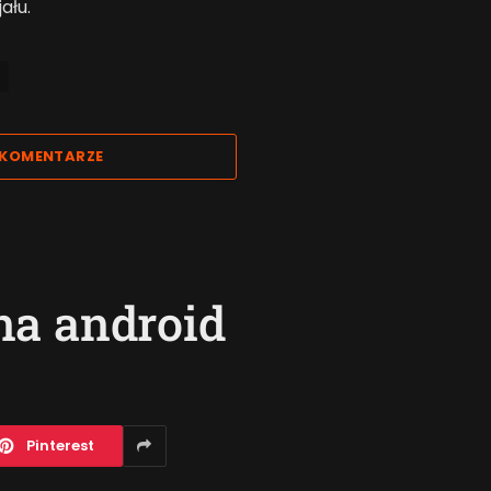
ału.
 KOMENTARZE
na android
Pinterest