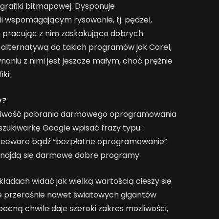
grafiki bitmapowej. Dysponuje
 wspomagającym rysowanie, tj. pędzel,
ć pracując z nim zaskakująco dobrych
 alternatywą do takich programów jak Corel,
niu z nimi jest jeszcze małym, choć prężnie
ki.
y?
żliwość pobrania darmowego oprogramowania
szukiwarkę Google wpisać frazy typu:
reeware bądź “bezpłatne oprogramowanie”.
najdą się darmowe dobre programy.
ładach widać jak wielką wartością cieszy się
e przerośnie nawet światowych gigantów
cną chwile daje szeroki zakres możliwości,