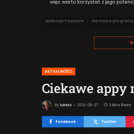
więc warto korzystać z jego potencj
aplikacje freeware
darmowe programy
3
AKTUALNOŚCI
Ciekawe appy 
By
lukasz
2012-08-27
3 Mins Read
Facebook
Twitter