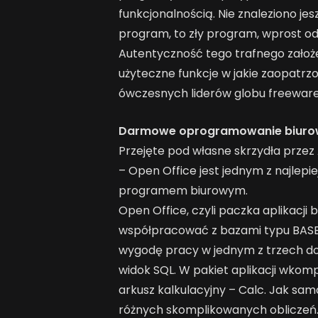
funkcjonalnością. Nie znaleziono j
program, to zły program, wprost o
Autentyczność tego trafnego założe
użyteczne funkcje w jakie zaopatrz
ówczesnych liderów globu freeware
Darmowe oprogramowanie biuro
Przejęte pod własne skrzydła prze
– Open Office jest jednym z najle
programem biurowym.
Open Office, czyli paczka aplikacji 
współpracować z bazami typu BASE,
wygodę pracy w jednym z trzech do
widok SQL. W pakiet aplikacji wko
arkusz kalkulacyjny – Calc. Jak s
różnych skomplikowanych obliczeń. 