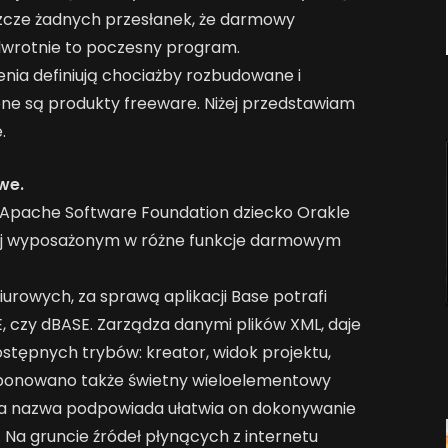
eszcze żadnych przesłanek, że darmowy
dwrotnie to poczesny program.
nia definiują chociażby rozbudowane i
one są produkty freeware. Niżej przedstawiam
.
we.
z Apache Software Foundation dziecko Orakle
piej wyposażonym w różne funkcje darmowym
biurowych, za sprawą aplikacji Base potrafi
 czy dBASE. Zarządza danymi plików XML, daje
stępnych trybów: kreator, widok projektu,
mponowano także świetny wieloelementowy
ama nazwa podpowiada ułatwia on dokonywanie
Na gruncie źródeł płynących z internetu