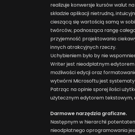
realizuje konwersje kursów walut na
składzie aplikacji nietrudną, intuicy
cieszącą się wartością samą w sobi
twórców, podnosząca rangę całego 
przyjemność projektowania ciekawyc
innych atrakcyjnych rzeczy.
Uchybieniem było by nie wspomnienie
Writer jest nieodpłatnym edytorem 
możliwości edycji oraz formatowania
wytwórni Microsoftu jest systemat
Patrząc na opinie sporej ilości użytk
użytecznym edytorem tekstowym, ch
Darmowe narzędzia graficzne.
Następnym w hierarchii potentate
nieodpłatnego oprogramowania jes