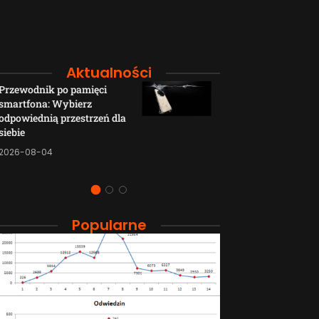
Aktualności
Przewodnik po pamięci
Funkcje łączno
smartfona: Wybierz
smartfonów H
odpowiednią przestrzeń dla
wyjaśnione w p
siebie
sposób
2026-08-04
2026-08-04
Popularne