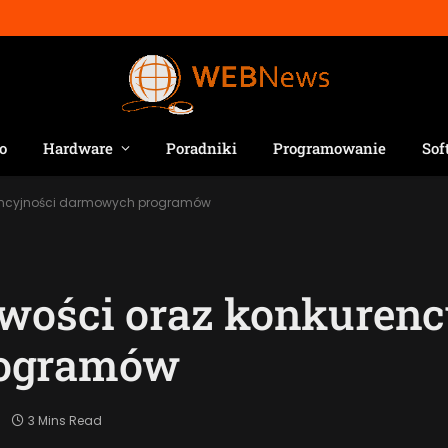
o
Hardware
Poradniki
Programowanie
Sof
rencyjności darmowych programów
wości oraz konkurenc
ogramów
3 Mins Read