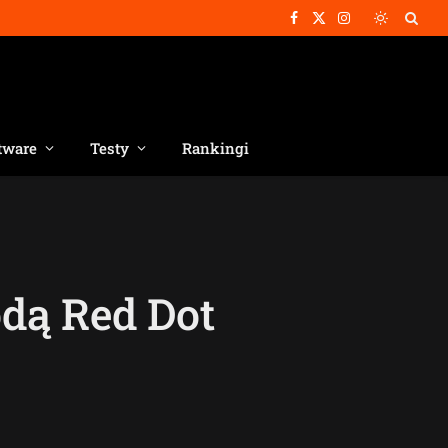
Facebook
X
Instagram
(Twitter)
tware
Testy
Rankingi
dą Red Dot