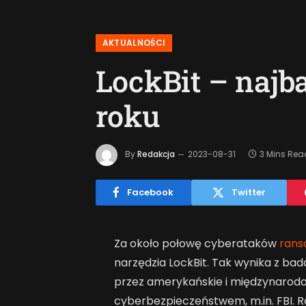
AKTUALNOŚCI
LockBit – najb
roku
By
Redakcja
2023-08-31
3 Mins Rea
Facebook
Twitter
Za około połowę cyberataków
ran
narzędzia LockBit. Tak wynika z b
przez amerykańskie i międzynarod
cyberbezpieczeństwem, m.in. FBI. Ran