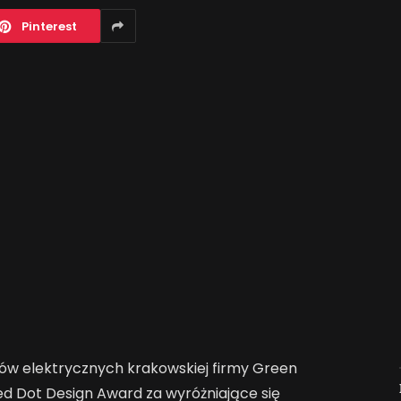
Pinterest
ów elektrycznych krakowskiej firmy Green
Jak AI zmienia e-
ed Dot Design Award za wyróżniające się