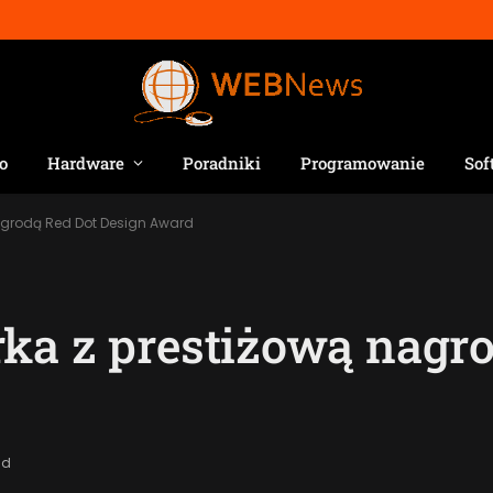
o
Hardware
Poradniki
Programowanie
Sof
agrodą Red Dot Design Award
ka z prestiżową nagro
ad