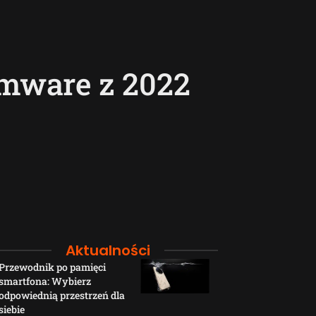
omware z 2022
Aktualności
Przewodnik po pamięci
Funkcje łączno
smartfona: Wybierz
smartfonów H
odpowiednią przestrzeń dla
wyjaśnione w p
siebie
sposób