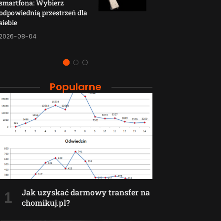
smartfona: Wybierz
smartfonów H
odpowiednią przestrzeń dla
wyjaśnione w p
siebie
sposób
2026-08-04
2026-08-04
Popularne
Jak uzyskać darmowy transfer na
chomikuj.pl?