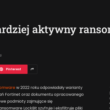
ardziej aktywny rans
d
Pinterest
somware
w 2022 roku odpowiadały warianty
Jak AI zmienia e-
adań Fortinet oraz dokumentu opracowanego
commerce?
owe podmioty zajmujące się
2026-04-27
somware LockBit szyfruje i eksfiltruje pliki