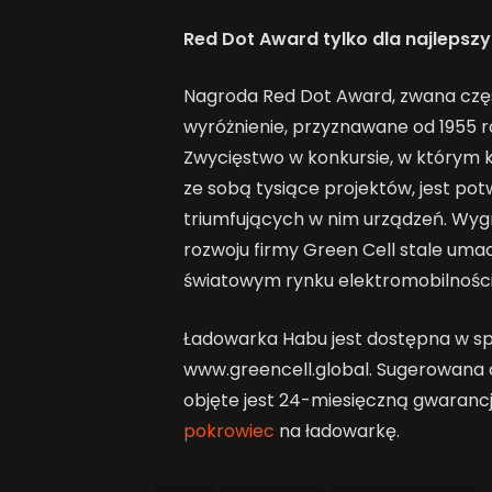
Red Dot Award tylko dla najlepsz
Nagroda Red Dot Award, zwana czę
wyróżnienie, przyznawane od 1955 
Zwycięstwo w konkursie, w którym k
ze sobą tysiące projektów, jest po
triumfujących w nim urządzeń. Wyg
rozwoju firmy Green Cell stale umac
światowym rynku elektromobilnośc
Ładowarka Habu jest dostępna w spr
www.greencell.global. Sugerowana c
objęte jest 24-miesięczną gwarancj
pokrowiec
na ładowarkę.