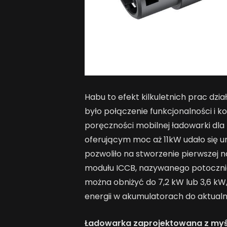
Habu to efekt kilkuletnich prac dzi
było połączenie funkcjonalności i k
poręczności mobilnej ładowarki dla
oferującym moc aż 11kW udało się u
pozwoliło na stworzenie pierwszej n
modułu ICCB, nazywanego potoczni
można obniżyć do 7,2 kW lub 3,6 k
energii w akumulatorach do aktualn
Ładowarka zaprojektowana z myś