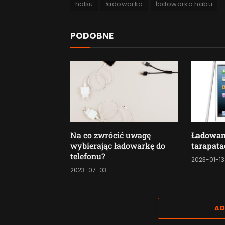
habu
ładowarka
ładowarka habu
PODOBNE
Na co zwrócić uwagę
Ładowan
wybierając ładowarkę do
tarapata
telefonu?
2023-01-13
2023-07-03
AD