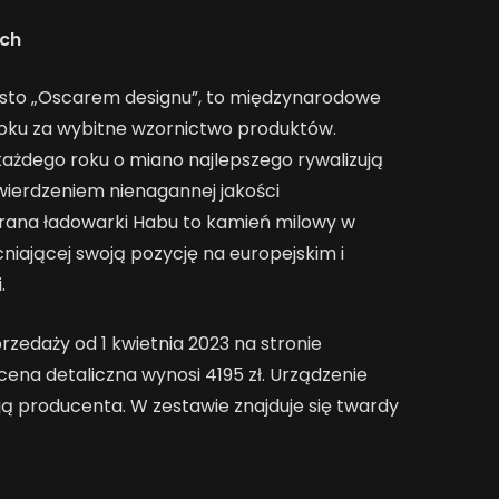
ych
sto „Oscarem designu”, to międzynarodowe
roku za wybitne wzornictwo produktów.
ażdego roku o miano najlepszego rywalizują
twierdzeniem nienagannej jakości
rana ładowarki Habu to kamień milowy w
niającej swoją pozycję na europejskim i
i.
zedaży od 1 kwietnia 2023 na stronie
ena detaliczna wynosi 4195 zł. Urządzenie
ą producenta. W zestawie znajduje się twardy