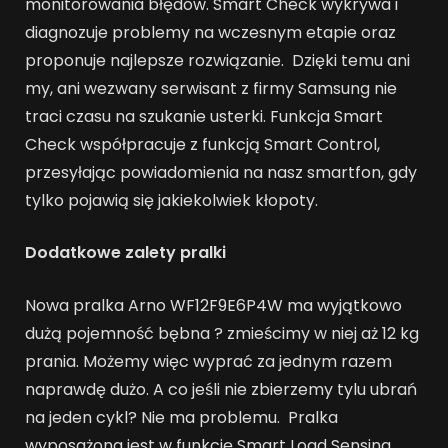
monitorowania błędów. Smart Check wykrywa i
diagnozuje problemy na wczesnym etapie oraz
proponuje najlepsze rozwiązanie. Dzięki temu ani
my, ani wezwany serwisant z firmy Samsung nie
traci czasu na szukanie usterki. Funkcja Smart
Check współpracuje z funkcją Smart Control,
przesyłając powiadomienia na nasz smartfon, gdy
tylko pojawią się jakiekolwiek kłopoty.
Dodatkowe zalety pralki
Nowa pralka Arno WF12F9E6P4W ma wyjątkowo
dużą pojemność bębna ? zmieścimy w niej aż 12 kg
prania. Możemy więc wyprać za jednym razem
naprawdę dużo. A co jeśli nie zbierzemy tylu ubrań
na jeden cykl? Nie ma problemu. Pralka
wyposażona jest w funkcję Smart Load Sensing,