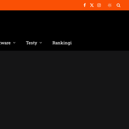
Facebook
X
Instagram
(Twitter)
tware
Testy
Rankingi