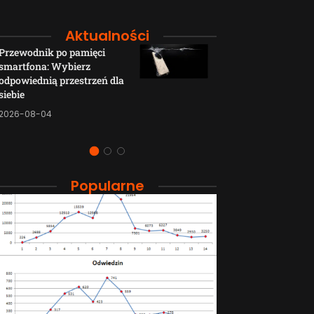
Aktualności
Przewodnik po pamięci
Funkcje łączno
smartfona: Wybierz
smartfonów H
odpowiednią przestrzeń dla
wyjaśnione w p
siebie
sposób
2026-08-04
2026-08-04
Popularne