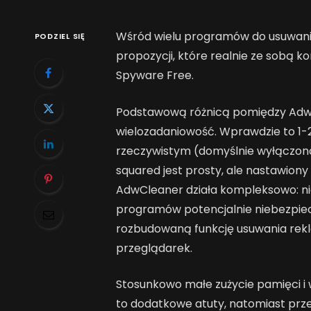
Wśród wielu programów do usuwania
PODZIEL SIĘ
propozycji, które realnie ze sobą k
Spyware Free.
Podstawową różnicą pomiędzy AdwC
wielozadaniowość. Wprawdzie to 1-
rzeczywistym (domyślnie wyłączona
squared jest prosty, ale nastawiony
AdwCleaner działa kompleksowo: ni
programów potencjalnie niebezpiecz
rozbudowaną funkcję usuwania rek
przeglądarek.
Stosunkowo małe zużycie pamięci i
to dodatkowe atuty, natomiast prz