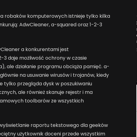
 robaków komputerowych istnieje tylko kilka
Jak AI zmienia e-
onkurują: AdwCleaner, a-squared oraz 1-2-3
commerce?
2026-04-27
leaner a konkurentami jest
2-3 daje możliwość ochrony w czasie
), ale działanie programu obciąża pamięć. a-
 głównie na usuwanie wirusów i trojanów, kiedy
e tylko przegląda dysk w poszukiwaniu
nych, ale również skanuje rejestr i ma
lamowych toolbarów ze wszystkich
 wyświetlanie raportu tekstowego dla geeków
eciętny użytkownik doceni przede wszystkim