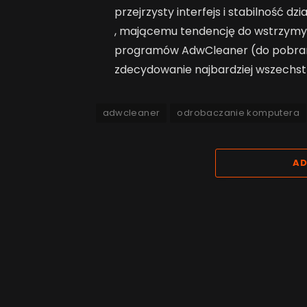
przejrzysty interfejs i stabilność dz
, mającemu tendencję do wstrzymyw
programów AdwCleaner (do pobrania
zdecydowanie najbardziej wszechst
adwcleaner
odrobaczanie komputera
AD