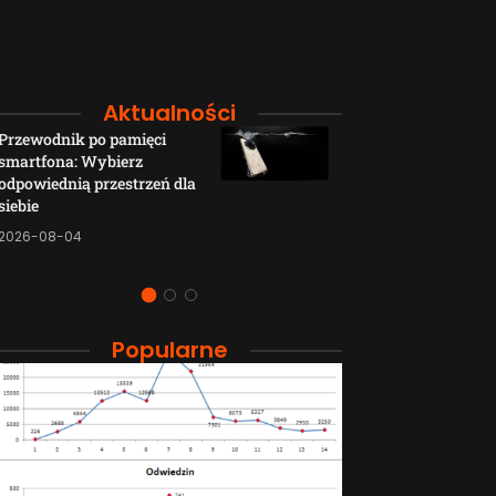
Aktualności
Przewodnik po pamięci
Funkcje łączno
smartfona: Wybierz
smartfonów H
odpowiednią przestrzeń dla
wyjaśnione w p
siebie
sposób
2026-08-04
2026-08-04
Popularne