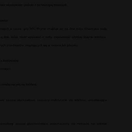
zez wbudowane głośniki z technologią Bluetooth.
iania
owych w czasie, gdy HTC Rhyme znajduje się na dnie torby. Charm jest małą
linki, która może wystawać z torby, zapewniając szybkie wyjęcie telefonu.
nych przedmiotów znajdujących się w torebce lub plecaku.
a korzystanie
ortowych.
 nieplączącymi się kablami.
 zestaw słuchawkowy, pasujący stylistycznie do telefonu, umożliwiający
ewodowy zestaw głośnomówiący, przeznaczony do montażu na osłonie