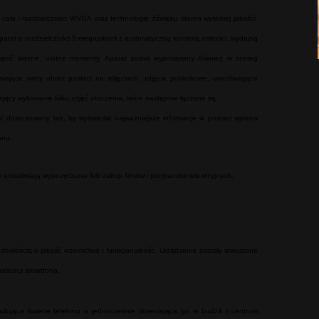
ala i rozdzielczości WVGA oraz technologię dźwięku stereo wysokiej jakości.
arat o rozdzielczości 5-megapikseli z automatyczną kontrolą ostrości, wydajną
ycić ważne, ulotne momenty. Aparat został wyposażony również w szereg
niające ostry obraz postaci na zdjęciach, zdjęcia poklatkowe, umożliwiające
ający wykonanie kilku zdjęć otoczenia, które następnie łączone są
ostosowany tak, by wyświetlał najważniejsze informacje w postaci wpisów
anu.
 umożliwiają wypożyczanie lub zakup filmów i programów telewizyjnych.
ałością o jakość wzornictwa i funkcjonalność. Urządzenia zostały stworzone
alizacji smartfona.
adująca baterie telefonu a jednocześnie zmieniająca go w budzik i centrum