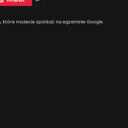
Pinterest
, które możecie spotkać na egzaminie Google
Jak AI zmienia e-
commerce?
2026-04-27
oogle obliczany jest:
adzone wyszukiwanie powoduje wyświetlenie
awna.