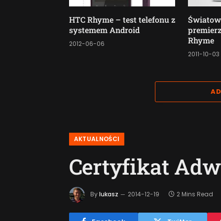
HTC Rhyme – test telefonu z
Światow
systemem Android
premier
Rhyme
2012-06-06
2011-10-03
AD
AKTUALNOŚCI
Certyfikat Adw
By
lukasz
2014-12-19
2 Mins Read