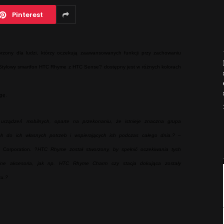
Pinterest
orzony dla ludzi, którzy oczekują zaawansowanych funkcji przy zachowaniu
Jak AI zmienia e-
ń. Stylowy smartfon HTC Rhyme z HTC Sense? dostępny jest w różnych kolorach
commerce?
2026-04-27
gę.
rządzeń mobilnych, oparte na przekonaniu, że istnieje znaczna grupa
ch do ich własnych potrzeb i wspierających ich podczas całego dnia.?
–
 Corporation. ?
HTC Rhyme został stworzony, by spełnić oczekiwania tych
yjne akcesoria, jak np. HTC Rhyme Charm czy stacja dokująca zostały
ku.?