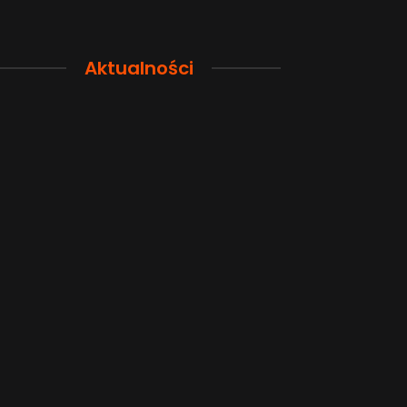
Aktualności
Przewodnik po pamięci
Funkcje łączno
smartfona: Wybierz
smartfonów H
odpowiednią przestrzeń dla
wyjaśnione w p
siebie
sposób
2026-08-04
2026-08-04
Popularne