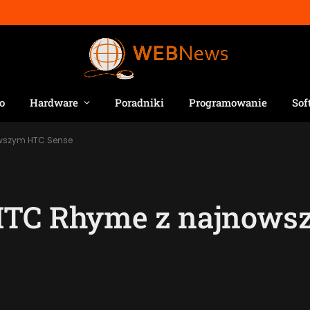
o
Hardware
Poradniki
Programowanie
Sof
owszym HTC Sense
 HTC Rhyme z najnow