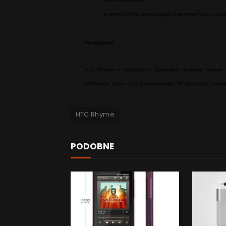
w samochodzie, zwiększający bezpieczeństwo podcz
Dostępność
HTC Rhyme w najbliższych tygodniach dostępny będzie 
Wschodzie, Afryce i Azji w październiku. W USA stacja dokuj
HTC Rhyme
PODOBNE