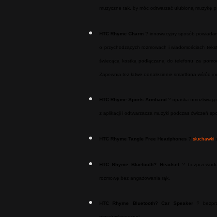
muzyczne tak, by móc odtwarzać ulubioną muzykę pr
HTC Rhyme Charm
? innowacyjny sposób powiadam
o przychodzących rozmowach i wiadomościach tekst
świecącą kostką podłączaną do telefonu za pomocą 
Zapewnia też łatwe odnalezienie smartfona wśród in
HTC Rhyme Sports Armband
? opaska umożliwiając
z aplikacji i odtwarzacza muzyki podczas ćwiczeń sp
HTC Rhyme Tangle Free Headphones
?
słuchawki
z
HTC Rhyme Bluetooth? Headset
? bezprzewodowy
rozmowę bez angażowania rąk.
HTC Rhyme Bluetooth? Car Speaker
? bezprz
przeciwsłonecznej