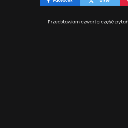
Facebook
Twitter
Przedstawiam czwartą część pytań
Adwords z podstaw reklamy.
1. Wynik Jakości w wyszukiwarce G
a) co 24 godziny,
b) co 48 godzin,
c) za każdym razem, gdy przeprow
reklamy,
d) żadna z odpowiedzi nie jest popr