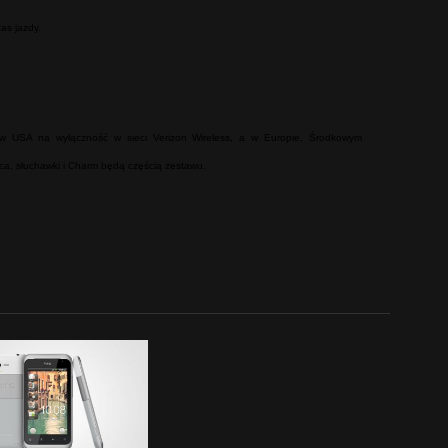
as jazdy.
w USA na wyłączność w sieci Verizon Wireless, a w Europie, Środkowym
ąca, słuchawki i Charm będą częścią zestawu.