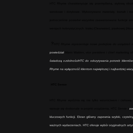
HTC Rhyme charakteryzuje się przemyślaną, stylową obu
wzrokowe i dotykowe. Wykorzystane materiały, kształt i ro
jednocześnie posiadał wszystkie zaawansowane funkcje sm
wersjach kolorystycznych: białej (Clearwater), piaskowej (Hour
?
HTC Rhyme reprezentuje nowe podejście do urządzeń m
powiedział
Marni Walden, vice president i chief marketing of
świadczą o
zdolności
HTC
do
odczytywania potrzeb klientó
Rhyme na wyłączność klientom największej i najbardziej wiar
HTC Sense
HTC Rhyme wyróżnia się nie tylko wzornictwem i ciekawą 
wpisuje się doskonale w projekt urządzenia. HTC Sense z
aw
kluczowych funkcji.
Ekran główny zapewnia szybki, czyteln
ważnych wydarzeniach. HTC oferuje wybór oryginalnych artys