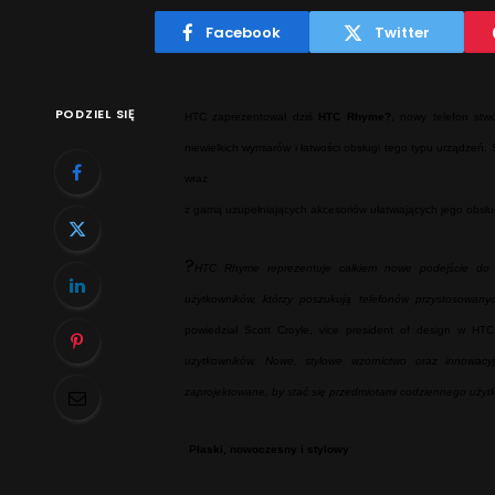
Facebook
Twitter
PODZIEL SIĘ
HTC zaprezentował dziś
HTC Rhyme?
, nowy telefon stw
niewielkich wymiarów i łatwości obsługi tego typu urządze
wraz
z gamą uzupełniających akcesoriów ułatwiających jego obsłu
?
HTC Rhyme reprezentuje całkiem nowe podejście do u
użytkowników, którzy poszukują telefonów przystosowany
powiedział Scott Croyle, vice president of design w HTC
użytkowników. Nowe, stylowe wzornictwo oraz innowac
zaprojektowane, by stać się przedmiotami codziennego użyt
Płaski, nowoczesny i stylowy