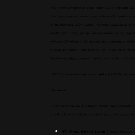
HTC Rhyme wykorzystuje ekran super LCD o przekątnej 3,7 c
Smartfon oferuje też zaawansowane funkcje fotograficzne: ap
lampą błyskową LED i szybką migawką pozwalającą uchw
przydatnych funkcji, jak np.: rozpoznawanie twarzy, zapew
wykonanie 5 kolejnych ujęć oraz tryb panoramiczny, umożliwi
w widok panoramy. Ekran blokady HTC Rhyme może zostać d
Facebooka, zdjęć, prognozy pogody zaraz po włączeniu ekr
HTC Rhyme wykorzystuje serwis i aplikację HTC Watch, które
Akcesoria
Gama akcesoriów do HTC Rhyme została zaprojektowana z db
z myślą o łatwości codziennej obsługi i jeszcze lepszej person
HTC Rhyme Docking Station
? stacja dokująca ł