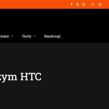
Facebook
X
Instagram
(Twitter)
tware
Testy
Rankingi
szym HTC