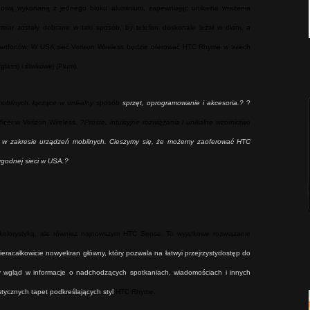
dową wykonaną z jednego bloku aluminium, zapewniając unikalne wrażenia
zmiar zostały dobrane w taki sposób, by telefon doskonale leżał w dłoni, a
artfonów. W USA sieć Verizon Wireless będzie oferować HTC Rhyme w trzech
glass) i śliwkowej (Plum).
obilnych, łączące w unikalny sposób
sprzęt, oprogramowanie i akcesoria.?
?
ficer w Verizon Wireless.
?Proste, intuicyjne rozwiązania i unikalne wzornictwo
w w zakresie urządzeń mobilnych. Cieszymy się, że możemy zaoferować HTC
ygodnej sieci w USA.?
kolorystyką, ale również najnowszym HTC Sense. To wyjątkowe rozwiązanie
iera
całkowicie nowy
ekran główny
, który
pozwala na łatwy
i przejrzysty
dostęp do
y wgląd w informacje o nadchodzących spotkaniach, wiadomościach i innych
tycznych tapet podkreślających styl
HTC Rhyme.