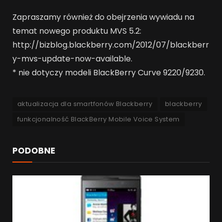
Zapraszamy również do obejrzenia wywiadu na
temat nowego produktu MVS 5.2:
http://bizblog.blackberry.com/2012/07/blackberr
y-mvs-update-now-available.
* nie dotyczy modeli BlackBerry Curve 9220/9230.
aktualizacja dla smartfonów Blackberry
blackberry
funkcjonalność BlackBerry Mobile Voice System
PODOBNE