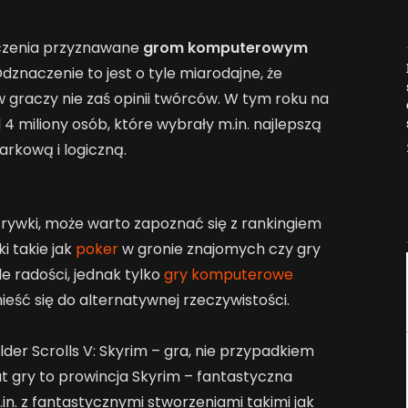
czenia przyznawane
grom komputerowym
Jak AI zmienia e-
znaczenie to jest o tyle miarodajne, że
commerce?
w graczy nie zaś opinii twórców. W tym roku na
2026-04-27
 miliony osób, które wybrały m.in. najlepszą
rkową i logiczną.
rywki, może warto zapoznać się z rankingiem
i takie jak
poker
w gronie znajomych czy gry
 radości, jednak tylko
gry komputerowe
eść się do alternatywnej rzeczywistości.
er Scrolls V: Skyrim – gra, nie przypadkiem
at gry to prowincja Skyrim – fantastyczna
.in. z fantastycznymi stworzeniami takimi jak