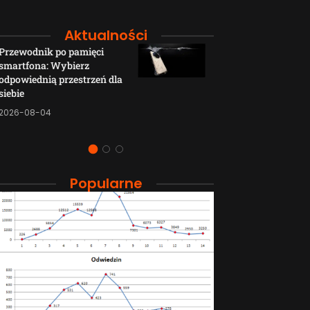
Aktualności
Przewodnik po pamięci
Funkcje łączno
smartfona: Wybierz
smartfonów H
odpowiednią przestrzeń dla
wyjaśnione w p
siebie
sposób
2026-08-04
2026-08-04
Popularne