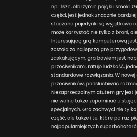
np.: lisze, olbrzymie pająki i smoki.
części, jest jednak znacznie bardzi
staczane pojedynki są wyjątkowo re
może korzystać nie tylko z broni, a
Interesującą grą komputerową jest
została za najlepszą grę przygodową
zaskakującym, gra bowiem jest nap
przeciwnikami, ratuje ludzkość, je
standardowe rozwiązania. W nowej 
przeciwników, podsłuchiwać rozmowy
Niezaprzeczalnym atutem gry jest je
nie wolno także zapominać o stoją
specjalnych. Gra zachwyci nie tylko
część, ale także i te, które po raz p
najpopularniejszych superbohateró