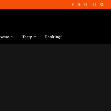
Facebook
X
Instagram
(Twitter)
tware
Testy
Rankingi