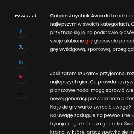
Golden Joystick Awards
to odzna
PODZIEL SIĘ
najlepszym w swoich kategoriach. Od
przyznaje się je na podstawie głosó
swoje ulubione
gry
głosowało ponad 4
grę wyścigową, sportową, przegląda
Jeśli zatem szukamy przyjemnej roz
najlepszych gier. Co prawda rozrywk
planszowe nadal mogą sprawić wiele
nowej generacji pozwolą nam przeni
Na jakie gry warto zwrócić uwagę?
Na uwagę zasługuje na pewno The Eld
bynajmniej, uznana za grę roku. Świ
kraina, w której gracz spotyka się m