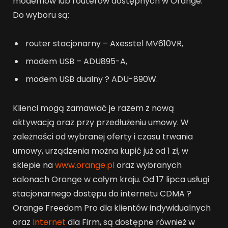
modemów lub routerów dostępnych w Orange.
Do wyboru są:
router stacjonarny – Axesstel MV610VR,
modem USB – ADU895-A,
modem USB dualny ? ADU-890W.
Klienci mogą zamawiać je razem z nową
aktywacją oraz przy przedłużeniu umowy. W
zależności od wybranej oferty i czasu trwania
umowy, urządzenia można kupić już od 1 zł, w
sklepie na
www.orange.pl
oraz wybranych
salonach Orange w całym kraju. Od 17 lipca usługi
stacjonarnego dostępu do internetu CDMA ?
Orange Freedom Pro dla klientów indywidualnych
oraz
Internet
dla Firm, są dostępne również w