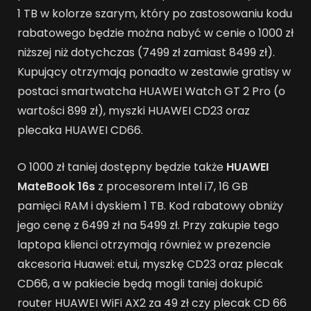
1 TB w kolorze szarym, który po zastosowaniu kodu
rabatowego będzie można nabyć w cenie o 1000 zł
niższej niż dotychczas (7499 zł zamiast 8499 zł).
Kupujący otrzymają ponadto w zestawie gratisy w
postaci smartwatcha HUAWEI Watch GT 2 Pro (o
wartości 899 zł), myszki HUAWEI CD23 oraz
plecaka HUAWEI CD66.
O 1000 zł taniej dostępny będzie także
HUAWEI
MateBook 16s
z procesorem Intel i7, 16 GB
pamięci RAM i dyskiem 1 TB. Kod rabatowy obniży
jego cenę z 6499 zł na 5499 zł. Przy zakupie tego
laptopa klienci otrzymają również w prezencie
akcesoria Huawei: etui, myszkę CD23 oraz plecak
CD66, a w pakiecie będą mogli taniej dokupić
router HUAWEI WiFi AX2 za 49 zł czy plecak CD 66