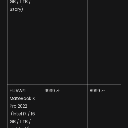
GB / 1 TB /
Szary)
HUAWEI
9999 zł
8999 zł
79
MateBook X
Pro 2022
(Intel i7 / 16
GB / 1 TB /