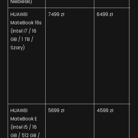
Niebieski)
HUAWEI
7499 zł
6499 zł
54
MateBook 16s
(Intel i7 / 16
GB / 1 TB /
Szary)
HUAWEI
5699 zł
4599 zł
40
MateBook E
(Intel i5 / 16
GB / 512 GB /