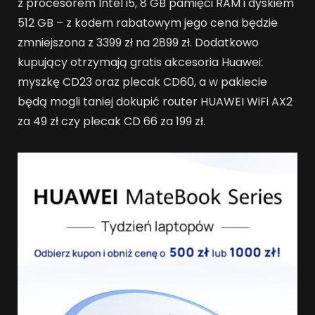
z procesorem Intel i5, 8 GB pamięci RAM i dyskiem
512 GB – z kodem rabatowym jego cena będzie
zmniejszona z 3399 zł na 2899 zł. Dodatkowo
kupujący otrzymają gratis akcesoria Huawei:
myszkę CD23 oraz plecak CD60, a w pakiecie
będą mogli taniej dokupić router HUAWEI WiFi AX2
za 49 zł czy plecak CD 66 za 199 zł.