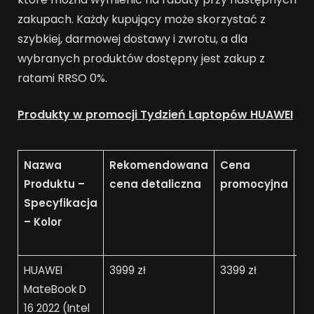
zakupach. Każdy kupujący może skorzystać z
szybkiej, darmowej dostawy i zwrotu, a dla
wybranych produktów dostępny jest zakup z
ratami RRSO 0%.
Produkty w promocji Tydzień Laptopów HUAWEI
Nazwa
Rekomendowana
Cena
Ce
Produktu –
cena detaliczna
promocyjna
za
Specyfikacja
ku
– Kolor
HUAWEI
3999 zł
3399 zł
28
MateBook D
16 2022 (Intel