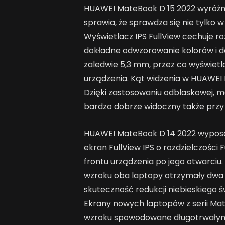
HUAWEI MateBook D 15 2022 wyróżnia
sprawia, że sprawdza się nie tylko
Wyświetlacz IPS FullView cechuje roz
dokładne odwzorowanie kolorów i de
zaledwie 5,3 mm, przez co wyświetl
urządzenia. Kąt widzenia w HUAWEI 
Dzięki zastosowaniu odblaskowej, 
bardzo dobrze widoczny także przy
HUAWEI MateBook D 14 2022 wyposa
ekran FullView IPS o rozdzielczości F
frontu urządzenia po jego otwarci
wzroku oba laptopy otrzymały dwa c
skuteczność redukcji niebieskiego ś
Ekrany nowych laptopów z serii Ma
wzroku spowodowane długotrwałym 