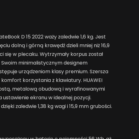
eBook D 15 2022 waży zaledwie 1,6 kg. Jest
iu dolną i górną krawędź dzieli mniej niż 16,9
ci się w plecaku. Wytrzymały korpus został
u. Swoim minimalistycznym designem
ustępuje urządzeniom klasy premium. Szersza
komfort korzystania z klawiatury. HUAWEI
rostą, metalową obudową i wyrafinowanymi
a ustawienie ekranu w idealnej pozycji.
zięki zaledwie 1,38 kg wagi i 15,9 mm grubości.
wyposażony w baterię o pojemności 56 Wh, aż