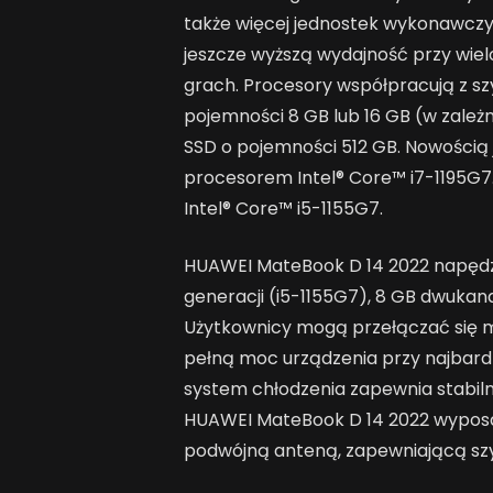
także więcej jednostek wykonawczyc
jeszcze wyższą wydajność przy wiel
grach. Procesory współpracują z s
pojemności 8 GB lub 16 GB (w zależno
SSD o pojemności 512 GB. Nowością j
procesorem Intel® Core™ i7-1195G7
Intel® Core™ i5-1155G7.
HUAWEI MateBook D 14 2022 napędza 
generacji (i5-1155G7), 8 GB dwukan
Użytkownicy mogą przełączać się mi
pełną moc urządzenia przy najbar
system chłodzenia zapewnia stabil
HUAWEI MateBook D 14 2022 wyposaż
podwójną anteną, zapewniającą szyb