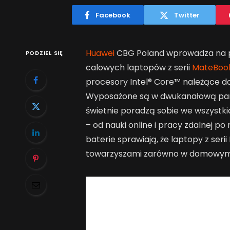
Facebook
Twitter
Huawei
CBG Poland wprowadza na po
PODZIEL SIĘ
calowych laptopów z serii
MateBoo
procesory Intel® Core™ należące do s
Wyposażone są w dwukanałową pamię
świetnie poradzą sobie we wszyst
– od nauki online i pracy zdalnej p
baterie sprawiają, że laptopy z se
towarzyszami zarówno w domowym za