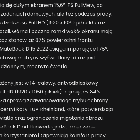
 się dużym ekranem 15,6” IPS FullView, co
 w zadaniach domowych, ale też podczas pracy.
dzielczość Full HD (1920 x 1080 pikseli) oraz
tali. Górna i boczne ramki wokół ekranu mają
acz stanowi aż 87% powierzchni frontu
MateBook D 15 2022 osiąga imponujące 178°.
matowej matrycy wyświetlany obraz jest
 dziennym, mocnym świetle.
żony jest w 14-calowy, antyodblaskowy
ull HD (1920 x 1080 pikseli), zajmujący 84%
u. Za sprawą zaawansowanego trybu ochrony
ertyfikaty TÜV Rheinland, które potwierdzają
wiatła oraz ograniczenia migotania obrazu.
teBook D od Huawei łagodzą zmęczenie
korzystaniem i zapewniają komfort pracy