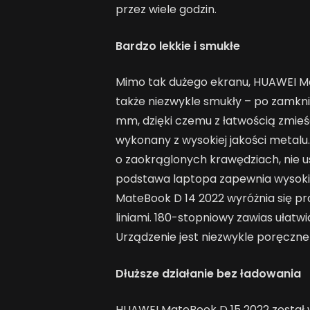
przez wiele godzin.
Bardzo lekkie i smukłe
Mimo tak dużego ekranu, HUAWEI Mat
także niezwykle smukły – po zamknięc
mm, dzięki czemu z łatwością zmieś
wykonany z wysokiej jakości metal
o zaokrąglonych krawędziach, nie 
podstawa laptopa zapewnia wysoki 
MateBook D 14 2022 wyróżnia się p
liniami. 180-stopniowy zawias ułatwi
Urządzenie jest niezwykle poręczne d
Dłuższe działanie bez ładowania
HUAWEI MateBook D 15 2022 został 