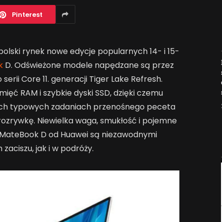
Pinterest
lski rynek nowe edycje popularnych 14- i 15-
Jak AI zmienia e-
k
D. Odświeżone modele napędzane są przez
commerce?
erii Core 11. generacji Tiger Lake Refresh.
2026-04-27
ć RAM i szybkie dyski SSD, dzięki czemu
kich typowych zadaniach przenośnego peceta
o rozrywkę. Niewielka waga, smukłość i pojemne
rii MateBook D od Huawei są niezawodnymi
ciszu, jak i w podróży.