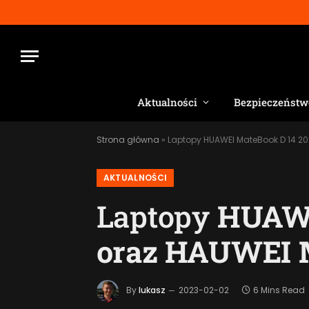
Aktualności
Bezpieczeństw
Strona główna
»
Laptopy HUAWEI MateBook D 14 20
AKTUALNOŚCI
Laptopy
HUAWE
oraz HAUWEI M
By
lukasz
2023-02-02
6 Mins Read