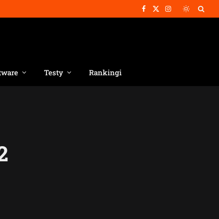
Facebook
X
Instagram
(Twitter)
tware
Testy
Rankingi
2