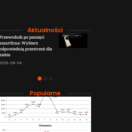
Aktualności
Przewodnik po pamięci
Funkcje łączno
smartfona: Wybierz
smartfonów H
odpowiednią przestrzeń dla
wyjaśnione w p
siebie
sposób
2026-08-04
2026-08-04
Popularne