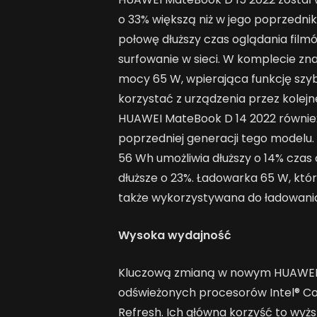
o 33% większą niż w jego poprzednik
połowę dłuższy czas oglądania filmó
surfowanie w sieci. W komplecie zn
mocy 65 W, wpierająca funkcję szyb
korzystać z urządzenia przez kolej
HUAWEI MateBook D 14 2022 równie
poprzedniej generacji tego modelu.
56 Wh umożliwia dłuższy o 14% czas 
dłuższe o 23%. Ładowarka 65 W, któ
także wykorzystywana do ładowani
Wysoka wydajność
Kluczową zmianą w nowym HUAWEI M
odświeżonych procesorów Intel® Cor
Refresh. Ich główna korzyść to wyż