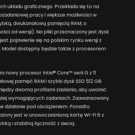
h układu graficznego. Przekłada się to na
ozadaniowej pracy i większe możliwości w
zybką, dwukanałową pamięcią RAM, o
ści od wersji). Na pliki przeznaczony jest dysk
est pojawienie się na polskim rynku wersji z
. Model dostępny będzie także z procesorem
nowy procesor Intel® Core™ serii G z 11
ałowej pamięć RAM i szybki dysk SSD 512 GB.
ędzy dwoma profilami zasilania, aby uwolnić
dziej wymagających zadaniach. Zaawansowany
ne działanie pod obciążeniem. Ponadto
ony jest w unowocześnioną kartę Wi-Fi 6 z
ką i stabilną łączność z siecią.